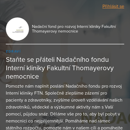
Přihlásit se
Nadační fond pro rozvoj Interní kliniky Fakultní
Thomayerovy nemocnice
ZDRAVÍ
Staňte se přáteli Nadačního fondu
Interní kliniky Fakultní Thomayerovy
nemocnice
Pomozte nám naplnit poslání Nadačního fondu pro rozvoj
Interní kliniky FTN. Společně zlepšíme zázemí pro
pacienty a zdravotníky, zvýšíme úroveň vzdělávání našich
zdravotníků, vědecké a výzkumné aktivity nám s Vaší
pomocí, půjdou snáz. Děláme vše pro to, aby byl pobyt v
nemocnici co nejpříjemnější. Pomáháme nad rámec
státního rozpočtu, pomozte nám v našem cíli a pomáhejte