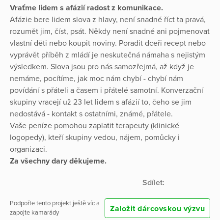
Vraťme lidem s afázií radost z komunikace.
Afázie bere lidem slova z hlavy, není snadné říct ta pravá,
rozumět jim, číst, psát. Někdy není snadné ani pojmenovat
vlastní děti nebo koupit noviny. Poradit dceři recept nebo
vyprávět příběh z mládí je neskutečná námaha s nejistým
výsledkem. Slova jsou pro nás samozřejmá, až když je
nemáme, pocítíme, jak moc nám chybí - chybí nám
povídání s přáteli a časem i přátelé samotní. Konverzační
skupiny vracejí už 23 let lidem s afázií to, čeho se jim
nedostává - kontakt s ostatními, známé, přátele.
Vaše peníze pomohou zaplatit terapeuty (klinické
logopedy), kteří skupiny vedou, nájem, pomůcky i
organizaci.
Za všechny dary děkujeme.
Sdílet:
Podpořte tento projekt ještě víc a
Založit dárcovskou výzvu
zapojte kamarády