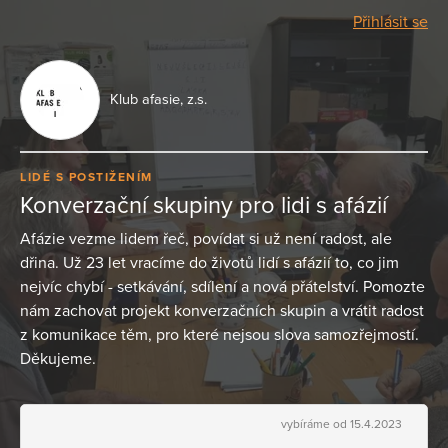
Přihlásit se
Klub afasie, z.s.
LIDÉ S POSTIŽENÍM
Konverzační skupiny pro lidi s afázií
Afázie vezme lidem řeč, povídat si už není radost, ale
dřina. Už 23 let vracíme do životů lidí s afázií to, co jim
nejvíc chybí - setkávání, sdílení a nová přátelství. Pomozte
nám zachovat projekt konverzačních skupin a vrátit radost
z komunikace těm, pro které nejsou slova samozřejmostí.
Děkujeme.
vybíráme od 15.4.2023