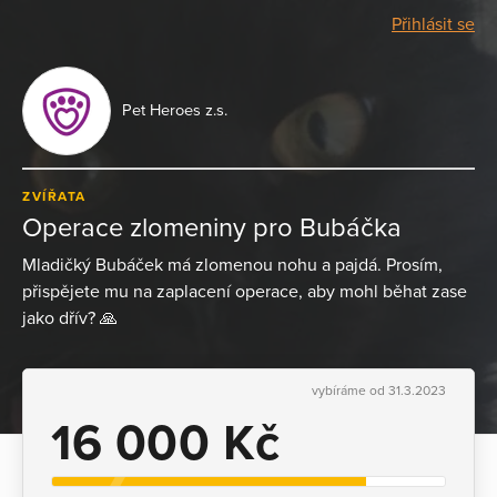
Přihlásit se
Pet Heroes z.s.
ZVÍŘATA
Operace zlomeniny pro Bubáčka
Mladičký Bubáček má zlomenou nohu a pajdá. Prosím,
přispějete mu na zaplacení operace, aby mohl běhat zase
jako dřív? 🙏
vybíráme od 31.3.2023
16 000 Kč