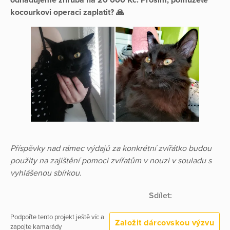
odhadujeme zhruba na 20 000 Kč. Prosím, pomůžete
kocourkovi operaci zaplatit? 🙏
Příspěvky nad rámec výdajů za konkrétní zvířátko budou
použity na zajištění pomoci zvířatům v nouzi v souladu s
vyhlášenou sbírkou.
Sdílet:
Podpořte tento projekt ještě víc a
Založit dárcovskou výzvu
zapojte kamarády