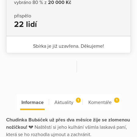
vybráno 80 % z
20 000 Kč
přispělo
22 lidí
Sbírka je již uzavřena. Děkujeme!
1
1
Informace
Aktuality
Komentáře
Chudinka Bubáček už přes dva měsíce žije se zlomenou
nožičkou!
💔 Naštěstí si jeho kulhání všimla laskavá paní,
která se ho rozhodla ujmout a zachránit.