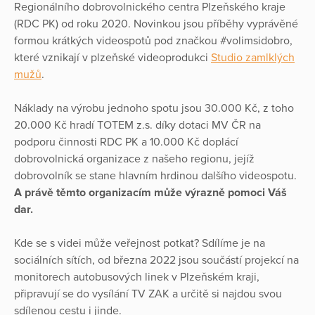
Regionálního dobrovolnického centra Plzeňského kraje
(RDC PK) od roku 2020. Novinkou jsou příběhy vyprávěné
formou krátkých videospotů pod značkou #volimsidobro,
které vznikají v plzeňské videoprodukci
Studio zamlklých
mužů
.
Náklady na výrobu jednoho spotu jsou 30.000 Kč, z toho
20.000 Kč hradí TOTEM z.s. díky dotaci MV ČR na
podporu činnosti RDC PK a 10.000 Kč doplácí
dobrovolnická organizace z našeho regionu, jejíž
dobrovolník se stane hlavním hrdinou dalšího videospotu.
A právě těmto organizacím může výrazně pomoci Váš
dar.
Kde se s videi může veřejnost potkat? Sdílíme je na
sociálních sítích, od března 2022 jsou součástí projekcí na
monitorech autobusových linek v Plzeňském kraji,
připravují se do vysílání TV ZAK a určitě si najdou svou
sdílenou cestu i jinde.