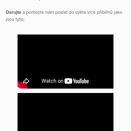
Darujte
a pomozte nám poslat do světa více příběhů jako
jsou tyto: