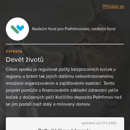
Přihlásit se
Nadační fond pro Pelhřimovsko, nadační fond
ZVÍŘATA
Devět životů
Cílem spolku je regulovat počty bezprizorních koček v
regionu a bránit tak jejich dalšímu nekontrolovanému
množení organizováním a zajišťováním kastrací. Tento
projekt pomůže s financováním základní zdravotní péče
koček z dočasných péčí Kočičího depozita Pelhřimov než
se jim podaří najít stálý a milovaný domov.
vybíráme od 27.3.2023