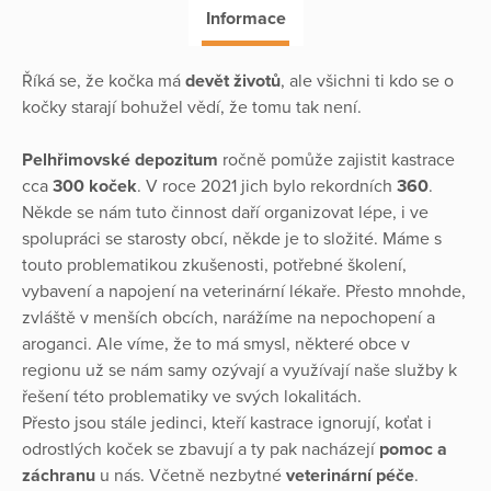
Informace
Říká se, že kočka má
devět životů
, ale všichni ti kdo se o
kočky starají bohužel vědí, že tomu tak není.
Pelhřimovské depozitum
ročně pomůže zajistit kastrace
cca
300 koček
. V roce 2021 jich bylo rekordních
360
.
Někde se nám tuto činnost daří organizovat lépe, i ve
spolupráci se starosty obcí, někde je to složité. Máme s
touto problematikou zkušenosti, potřebné školení,
vybavení a napojení na veterinární lékaře. Přesto mnohde,
zvláště v menších obcích, narážíme na nepochopení a
aroganci. Ale víme, že to má smysl, některé obce v
regionu už se nám samy ozývají a využívají naše služby k
řešení této problematiky ve svých lokalitách.
Přesto jsou stále jedinci, kteří kastrace ignorují, koťat i
odrostlých koček se zbavují a ty pak nacházejí
pomoc a
záchranu
u nás. Včetně nezbytné
veterinární péče
.