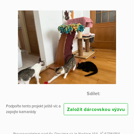
Sdílet:
Podpořte tento projekt ještě víc a
Založit dárcovskou výzvu
zapojte kamarády
Provozovatelem portálu
Darujme.cz
je
Nadace VIA
, IČ 67360114.