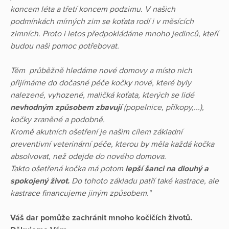
koncem léta a třetí koncem podzimu. V našich
podmínkách mírných zim se koťata rodí i v měsících
zimních. Proto i letos předpokládáme mnoho jedinců, kteří
budou naši pomoc potřebovat.
Těm průběžně hledáme nové domovy a místo nich
přijímáme do dočasné péče kočky nové, které byly
nalezené, vyhozené, maličká koťata, kterých se lidé
nevhodným způsobem zbavují
(popelnice, příkopy,...),
kočky zraněné a podobně.
Kromě akutních ošetření je našim cílem základní
preventivní veterinární péče, kterou by měla každá kočka
absolvovat, než odejde do nového domova.
Takto ošetřená kočka má potom
lepší šanci na dlouhý a
spokojený život.
Do tohoto základu patří také kastrace, ale
kastrace financujeme jiným způsobem."
Váš dar pomůže zachránit mnoho kočičích životů.