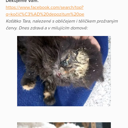
Děkujeme Vám.
https://www.facebook.com/search/top?
q=kočič%C3%AD%20depozitum%20pe
Koťátko Tara, nalezené s obličejem i tělíčkem prožraným
červy. Dnes zdravá a v milujícím domově: