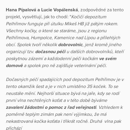
Hana Pípalová a Lucie Vopálenská
, zodpovědné za tento
projekt, vysvětlují, jak to chodí: "
Kočičí depozitum
Pelhřimov funguje při útulku Mikeš HB již pátým rokem.
Všechny kočky, o které se staráme, jsou z regionu
Pelhřimova, Humpolce, Kamenice nad Lipou a přilehlých
obcí.
Spolek tvoří několik
dobrovolnic
, jenž kromě jiného
organizují tzv.
dočasnou péči
u dalších dobrovolníků, kteří
poskytnou zázemí a každodenní péči kočkám
ve svém
domově
a spolek pro ně zajišťuje veterinární péči.
Dočasných péčí spadajících pod depozitum Pelhřimov je v
tento okamžik šest a je v nich umístěno 35 koček. To se
neustále mění. Nejhorší situace bývá na jaře, kdy se rodí
první vlna nechtěných koťat a v této době býváme
zavaleni žádostmi o pomoc z řad veřejnosti
. Vzhledem k
poměrně teplým zimám pak není výjimkou, že má
nekastrovaná kočka koťata i třikrát ročně. Druhá vlna pak
přichází