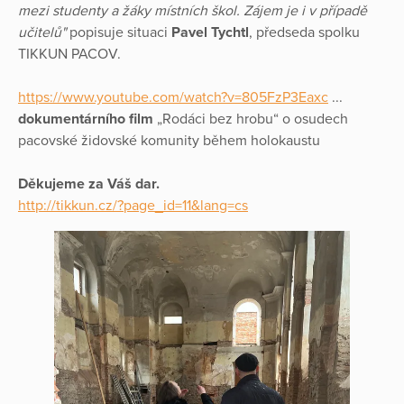
mezi studenty a žáky místních škol. Zájem je i v případě
učitelů"
popisuje situaci
Pavel Tychtl
, předseda spolku
TIKKUN PACOV.
https://www.youtube.com/watch?v=805FzP3Eaxc
...
dokumentárního film
„Rodáci bez hrobu“ o osudech
pacovské židovské komunity během holokaustu
Děkujeme za Váš dar.
http://tikkun.cz/?page_id=11&lang=cs