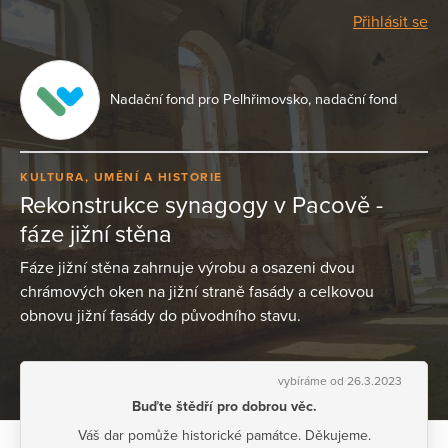
Přihlásit se
Nadační fond pro Pelhřimovsko, nadační fond
KULTURA, UMĚNÍ A HISTORIE
Rekonstrukce synagogy v Pacově -
fáze jižní stěna
Fáze jižní stěna zahrnuje výrobu a osazeni dvou
chrámových oken na jižní straně fasády a celkovou
obnovu jižní fasády do původního stavu.
vybíráme od 26.3.2023
Buďte štědří pro dobrou věc.
Váš dar pomůže historické památce. Děkujeme.