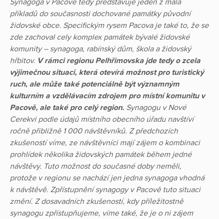
Synagoga v Pacově tedy představuje jeden z mála
příkladů do současnosti dochované památky původní
židovské obce. Specifickým rysem Pacova je také to, že se
zde zachoval cely komplex památek bývalé židovské
komunity – synagoga, rabínský dům, škola a židovský
hřbitov.
V rámci regionu Pelhřimovska jde tedy o zcela
výjimečnou situaci, která otevírá možnost pro turistický
ruch, ale může také potenciálně být významným
kulturním a vzdělávacím zdrojem pro místní komunitu v
Pacově, ale také pro celý region.
Synagogu v Nové
Cerekvi podle údajů místního obecního úřadu navštíví
ročně přibližně 1 000 návštěvníků. Z předchozích
zkušeností víme, ze návštěvníci mají zájem o kombinaci
prohlídek několika židovských památek během jedné
návštěvy. Tuto možnost do současné doby neměli,
protože v regionu se nachází jen jedna synagoga vhodná
k návštěvě. Zpřístupnění synagogy v Pacově tuto situaci
změní. Z dosavadních zkušeností, kdy příležitostně
synagogu zpřístupňujeme, víme také, že je o ni zájem