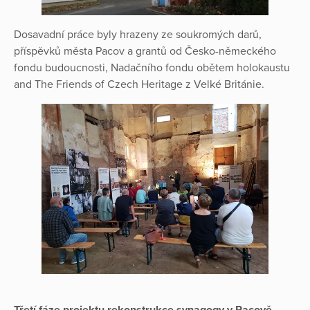
Dosavadní práce byly hrazeny ze soukromých darů,
příspěvků města Pacov a grantů od Česko-německého
fondu budoucnosti, Nadačního fondu obětem holokaustu
and The Friends of Czech Heritage z Velké Británie.
Třetí fáze projektu rekonstrukce synagogy v Pacově -