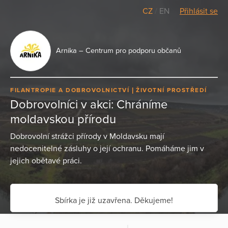
CZ
/
EN
Přihlásit se
Arnika – Centrum pro podporu občanů
FILANTROPIE A DOBROVOLNICTVÍ
ŽIVOTNÍ PROSTŘEDÍ
Dobrovolníci v akci: Chráníme
moldavskou přírodu
Dobrovolní strážci přírody v Moldavsku mají
nedocenitelné zásluhy o její ochranu. Pomáháme jim v
jejich obětavé práci.
Sbírka je již uzavřena. Děkujeme!