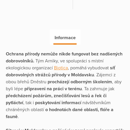
Informace
Ochrana přírody nemůže nikde fungovat bez nadšených
dobrovolníků.
Tým Arniky, ve spolupráci s místní
ekologickou organizací
Biotica
, pomáhá vybudovat
síť
dobrovolných strážců přírody v Moldavsku
. Zájemci z
obou břehů Dněstru
procházejí odborným školením
, aby
byli lépe
připraveni na práci v terénu
. Ta zahrnuje jak
předcházení požárům, znečišťování lesů a řek či
pytláctví
, tak i
poskytování informací
návštěvníkům
chráněných oblastí
o hodnotách dané oblasti, flóře a
fauně
.