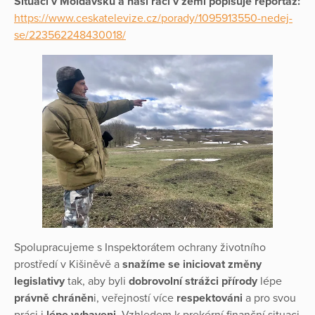
Situaci v Moldavsku a naší ráci v zemi popisuje reportáž:
https://www.ceskatelevize.cz/porady/1095913550-nedej-
se/223562248430018/
Spolupracujeme s Inspektorátem ochrany životního
prostředí v Kišiněvě a
snažíme se iniciovat změny
legislativy
tak, aby byli
dobrovolní strážci přírody
lépe
právně chráněn
i, veřejností více
respektováni
a pro svou