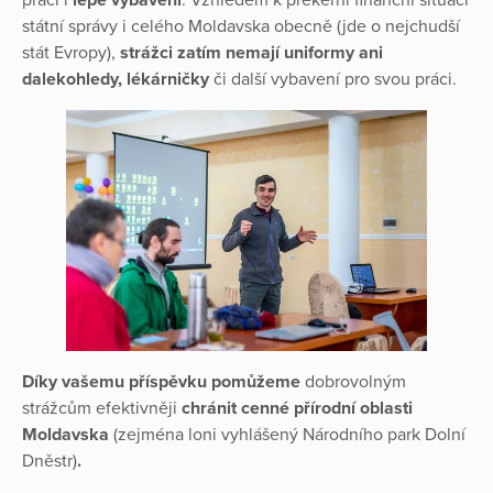
práci i
lépe vybaveni
. Vzhledem k prekérní finanční situaci
státní správy i celého Moldavska obecně (jde o nejchudší
stát Evropy),
strážci zatím nemají uniformy ani
dalekohledy, lékárničky
či další vybavení pro svou práci.
Díky vašemu příspěvku pomůžeme
dobrovolným
strážcům efektivněji
chránit cenné přírodní oblasti
Moldavska
(zejména loni vyhlášený Národního park Dolní
Dněstr)
.