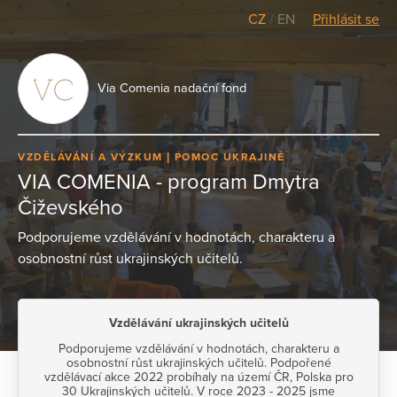
CZ
/
EN
Přihlásit se
Via Comenia nadační fond
VZDĚLÁVÁNÍ A VÝZKUM
POMOC UKRAJINĚ
VIA COMENIA - program Dmytra
Čiževského
Podporujeme vzdělávání v hodnotách, charakteru a
osobnostní růst ukrajinských učitelů.
Vzdělávání ukrajinských učitelů
Podporujeme vzdělávání v hodnotách, charakteru a
osobnostní růst ukrajinských učitelů. Podpořené
vzdělávací akce 2022 probíhaly na území ČR, Polska pro
30 Ukrajinských učitelů. V roce 2023 - 2025 jsme