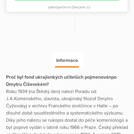
zabezpečeno Darujme.cz
Informace
Proč byl fond ukrajisnkých učitelůch pojmenovánpo
Dmytru Čiževském?
Roku 1934 (na Štědrý den) nalezl Poradu od
J.A.Komenského, slavista, ukrajinský filozof Dmytro
Čyževskyj v archivu Franckého sirotčince v Halle – po
dlouhé době soustředěného a systematického výzkumu.
Díky jeho nálezu se rukopis dostal do péče komeniologů a
byl poprvé vydán v latině roku 1966 v Praze. Český překlad