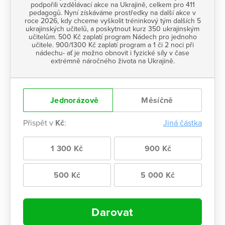
podpořili vzdělávací akce na Ukrajině, celkem pro 411
pedagogů. Nyní získáváme prostředky na další akce v
roce 2026, kdy chceme vyškolit tréninkový tým dalších 5
ukrajinských učitelů, a poskytnout kurz 350 ukrajinským
učitelům. 500 Kč zaplatí program Nádech pro jednoho
učitele. 900/1300 Kč zaplatí program a 1 či 2 noci při
nádechu- ať je možno obnovit i fyzické síly v čase
extrémně náročného života na Ukrajině.
Jednorázově
Měsíčně
Přispět v
Kč
:
Jiná částka
1 300 Kč
900 Kč
500 Kč
5 000 Kč
Darovat