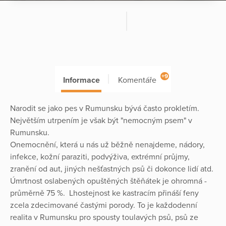
+9
Informace
Komentáře
Narodit se jako pes v Rumunsku bývá často prokletím.
Největším utrpením je však být "nemocným psem" v
Rumunsku.
Onemocnění, která u nás už běžně nenajdeme, nádory,
infekce, kožní paraziti, podvýživa, extrémní průjmy,
zranění od aut, jiných nešťastných psů či dokonce lidí atd.
Úmrtnost oslabených opuštěných štěňátek je ohromná -
průměrně 75 %. Lhostejnost ke kastracím přináší feny
zcela zdecimované častými porody. To je každodenní
realita v Rumunsku pro spousty toulavých psů, psů ze