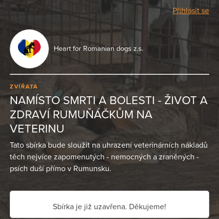
Přihlásit se
Heart for Romanian dogs z.s.
ZVÍŘATA
NAMÍSTO SMRTI A BOLESTI - ŽIVOT A
ZDRAVÍ RUMUŇÁČKŮM NA
VETERINU
Tato sbírka bude sloužit na uhrazení veterinárních nákladů
těch nejvíce zapomenutých - nemocných a zraněných -
psích duší přímo v Rumunsku.
Sbírka je již uzavřena. Děkujeme!