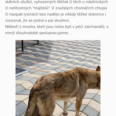
státních útulků, vyhozených štěňat či těch u násilnických
či nelítostných "majitelů". V zoufalých chomáčích chlupů
či naopak lysinách bez naděje je někdy těžké dokonce i
rozeznat, že se jedná o psí stvoření.
Někteří z mnoha, kteří jsou nebo byli v péči záchranářů, s
nimiž dlouhodobě spolupracujeme...