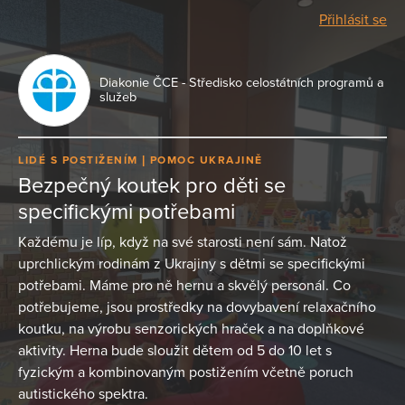
Přihlásit se
Diakonie ČCE - Středisko celostátních programů a
služeb
LIDÉ S POSTIŽENÍM
POMOC UKRAJINĚ
Bezpečný koutek pro děti se
specifickými potřebami
Každému je líp, když na své starosti není sám. Natož
uprchlickým rodinám z Ukrajiny s dětmi se specifickými
potřebami. Máme pro ně hernu a skvělý personál. Co
potřebujeme, jsou prostředky na dovybavení relaxačního
koutku, na výrobu senzorických hraček a na doplňkové
aktivity. Herna bude sloužit dětem od 5 do 10 let s
fyzickým a kombinovaným postižením včetně poruch
autistického spektra.