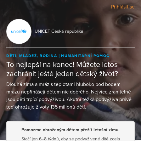
Přihlásit se
UNICEF Česká republika
DĚTI, MLÁDEŽ, RODINA
HUMANITÁRNÍ POMOC
To nejlepší na konec! Můžete letos
zachránit ještě jeden dětský život?
Dlouhá zima a mráz s teplotami hluboko pod bodem
mrazu nepřinášejí dětem nic dobrého. Nejvíce zranitelné
jsou děti trpící podvýživou. Akutní těžká podvýživa právě
teď ohrožuje životy 135 milionů dětí.
Pomozme ohroženým dětem přežít letošní zimu.
Stačí jen 6–8 týdnů, aby se podvyživené dítě zcela