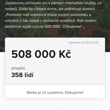
Juráskovou pečovala jen s pomocí charitativní služby, už
nestačí. Ráda by zůstala doma, ale potřebuje pomoc!
„Pomozte naší mamince získat osobní asistentku a
umožnit jí tak zůstat v domácím prostředí. Rok osobní
asistence vyjde cca na 500 000,- Děkujeme! „
vybíráme od 12.12.2022
508 000 Kč
přispělo
358 lidí
Sbírka je již uzavřena. Děkujeme!