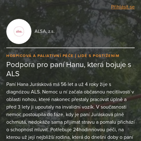
Přihlásit se
ALSA, z.s.
HOSPICOVÁ A PALIATIVNÍ PÉČE
LIDÉ S POSTIŽENÍM
Podpora pro paní Hanu, která bojuje s
ALS
Paní Hana Jurásková má 56 let a už 4 roky žije s
diagnózou ALS. Nemoc u ní začala občasnou necitlivostí v
oblasti nohou, které nakonec přestaly pracovat úplně a
před 3 lety ji upoutaly na invalidní vozík. V současnosti
nemoc postoupila do fáze, kdy je paní Jurásková plně
ochrnutá, nedokáže sama přijímat stravu a pomalu přichází
o schopnost mluvit. Potřebuje 24hodinnovou péči, na
kterou už její nejbližší rodina, která do dnešní doby o paní