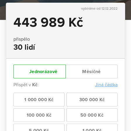
vybíráme od 12.12.2022
443 989 Kč
přispělo
30 lidí
Jednorázově
Měsíčně
Přispět v
Kč
:
Jiná částka
1 000 000 Kč
300 000 Kč
100 000 Kč
50 000 Kč
5 000 Kč
1 000 Kč