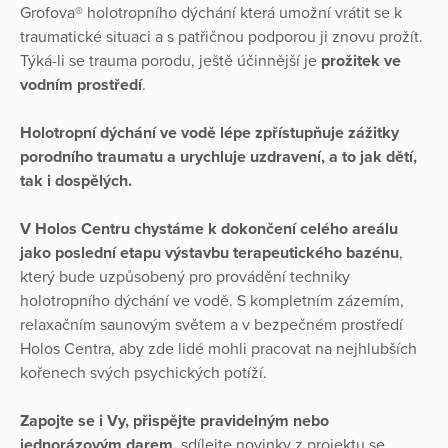
Grofova® holotropního dýchání která umožní vrátit se k
traumatické situaci a s patřičnou podporou ji znovu prožít.
Týká-li se trauma porodu, ještě účinnější je
prožitek ve
vodním prostředí
.
Holotropní dýchání ve vodě lépe zpřístupňuje zážitky
porodního traumatu a urychluje uzdravení, a to jak dětí,
tak i dospělých.
V Holos Centru chystáme k dokončení celého areálu
jako poslední etapu výstavbu terapeutického bazénu
,
který bude uzpůsobený pro provádění techniky
holotropního dýchání ve vodě. S kompletním zázemím,
relaxačním saunovým světem a v bezpečném prostředí
Holos Centra, aby zde lidé mohli pracovat na nejhlubších
kořenech svých psychických potíží.
Zapojte se i Vy, přispějte pravidelným nebo
jednorázovým darem,
sdílejte novinky z projektu se