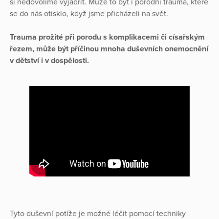
si nedovolíme vyjádřit. Může to být i porodní trauma, které
se do nás otisklo, když jsme přicházeli na svět.
Trauma prožité při porodu s komplikacemi či císařským
řezem, může být příčinou mnoha duševních onemocnění
v dětství i v dospělosti.
Tyto duševní potíže je možné léčit pomocí techniky