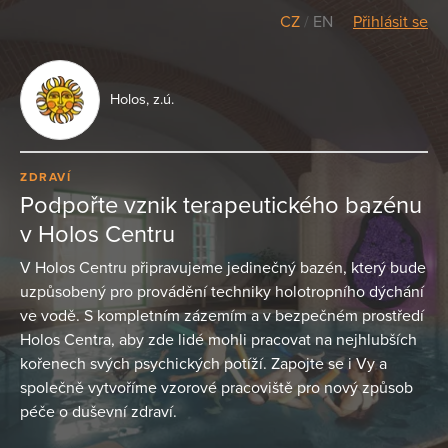
CZ
/
EN
Přihlásit se
Holos, z.ú.
ZDRAVÍ
Podpořte vznik terapeutického bazénu
v Holos Centru
V Holos Centru připravujeme jedinečný bazén, který bude
uzpůsobený pro provádění techniky holotropního dýchání
ve vodě. S kompletním zázemím a v bezpečném prostředí
Holos Centra, aby zde lidé mohli pracovat na nejhlubších
kořenech svých psychických potíží. Zapojte se i Vy a
společně vytvoříme vzorové pracoviště pro nový způsob
péče o duševní zdraví.