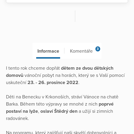
3
Informace
Komentáře
I tento rok chceme dopřát
dětem ze dvou dětských
domovů
vánoční pobyt na horách, který se s Vaší pomocí
uskuteční
23. - 26. prosince 2022
.
Děti na Benecku v Krkonoších, stráví Vánoce na chatě
Barka. Během této výpravy se mnohé z nich
poprvé
postaví na lyže
,
oslaví Štědrý den
a užijí si zimních
radovánek.
Na programu, který zajišťují naši skvělí dobrovolníci a