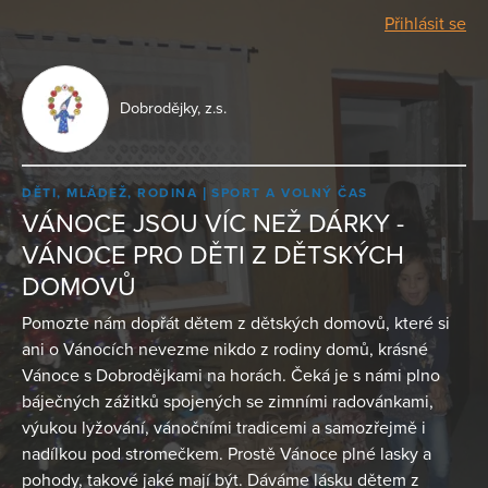
Přihlásit se
Dobrodějky, z.s.
DĚTI, MLÁDEŽ, RODINA
SPORT A VOLNÝ ČAS
VÁNOCE JSOU VÍC NEŽ DÁRKY -
VÁNOCE PRO DĚTI Z DĚTSKÝCH
DOMOVŮ
Pomozte nám dopřát dětem z dětských domovů, které si
ani o Vánocích nevezme nikdo z rodiny domů, krásné
Vánoce s Dobrodějkami na horách. Čeká je s námi plno
báječných zážitků spojených se zimními radovánkami,
výukou lyžování, vánočními tradicemi a samozřejmě i
nadílkou pod stromečkem. Prostě Vánoce plné lasky a
pohody, takové jaké mají být. Dáváme lásku dětem z