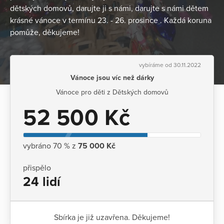
dětských domovů, darujte ji s námi, darujte s námi dětem
krásné vánoce v termínu 23. - 26. prosince . Každá koruna
pomůže, děkujeme!
vybíráme od 30.11.2022
Vánoce jsou víc než dárky
Vánoce pro děti z Dětských domovů
52 500 Kč
vybráno 70 % z
75 000 Kč
přispělo
24 lidí
Sbírka je již uzavřena. Děkujeme!