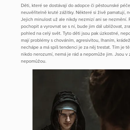
Děti, které se dostávají do adopce či pěstounské péč
neuvěřitelně kruté zážitky. Některé si živě pamatují,
Jejich minulost už ale nikdy nezmizí ani se nezmění
pochopit a vyrovnat se s ní, bude jim dál ubližovat, z
pohled na celý svět. Tyto děti jsou pak úzkostné, nep
mají problémy s chováním, agresivitou, lhaním, krádež
nechápe a má spíš tendenci je za něj trestat. Tím je
nikdo nerozumí, nemá je rád a nepomůže jim. Jsou v 
nepomůžou.