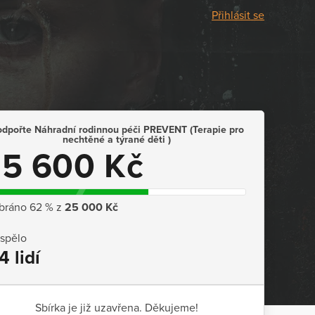
Přihlásit se
dpořte Náhradní rodinnou péči PREVENT (Terapie pro
nechtěné a týrané děti )
15 600 Kč
bráno 62 % z
25 000 Kč
ispělo
4 lidí
Sbírka je již uzavřena. Děkujeme!