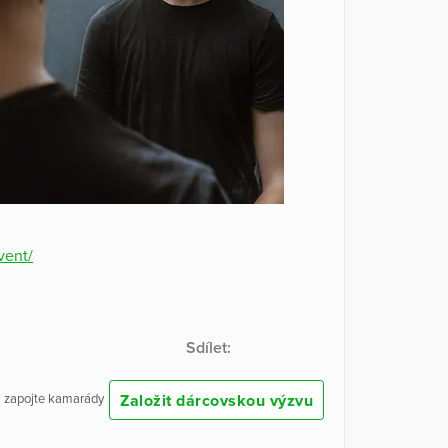
vent/
Sdílet:
Založit dárcovskou výzvu
 a zapojte kamarády