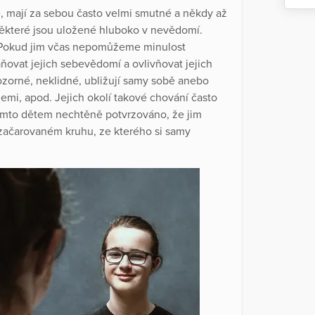
e, mají za sebou často velmi smutné a někdy až
 některé jsou uložené hluboko v nevědomí.
. Pokud jim včas nepomůžeme minulost
raňovat jejich sebevědomí a ovlivňovat jejich
ozorné, neklidné, ubližují samy sobě anebo
emi, apod. Jejich okolí takové chování často
 těmto dětem nechtěně potvrzováno, že jim
začarovaném kruhu, ze kterého si samy