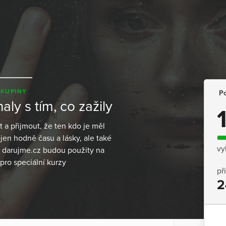
SKUPINY
Po
ly s tím, co zažily
 a přijmout, že ten kdo je měl
ejen hodně času a lásky, ale také
vy
 darujme.cz budou použity na
pro speciální kurzy
př
2