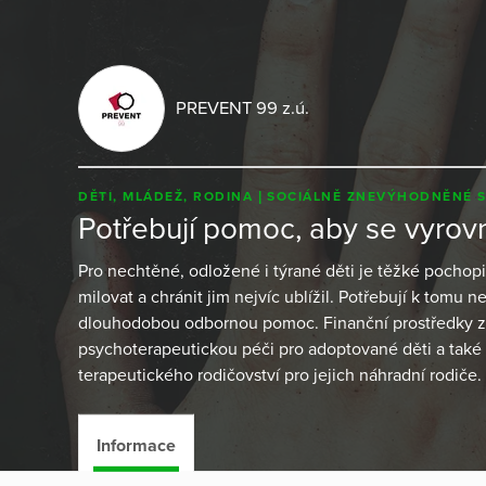
PREVENT 99 z.ú.
DĚTI, MLÁDEŽ, RODINA
SOCIÁLNĚ ZNEVÝHODNĚNÉ 
Potřebují pomoc, aby se vyrovna
Pro nechtěné, odložené i týrané děti je těžké pochopit
milovat a chránit jim nejvíc ublížil. Potřebují k tomu n
dlouhodobou odbornou pomoc. Finanční prostředky z
psychoterapeutickou péči pro adoptované děti a také 
terapeutického rodičovství pro jejich náhradní rodiče.
Informace