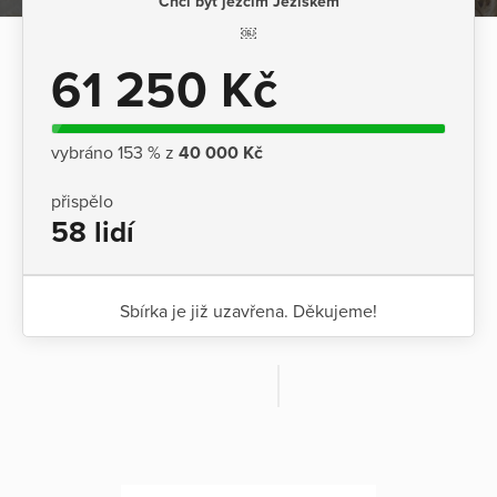
Chci být ježčím Ježíškem
￼
61 250 Kč
vybráno 153 % z
40 000 Kč
přispělo
58 lidí
Sbírka je již uzavřena. Děkujeme!