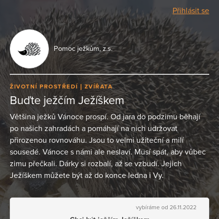
Přihlásit se
Pomoc ježkům, z.s.
ŽIVOTNÍ PROSTŘEDÍ
ZVÍŘATA
Buďte ježčím Ježíškem
Většina ježků Vánoce prospí. Od jara do podzimu běhají
po našich zahradách a pomáhají na nich udržovat
přirozenou rovnováhu. Jsou to velmi užiteční a milí
sousedé. Vánoce s námi ale neslaví. Musí spát, aby vůbec
zimu přečkali. Dárky si rozbalí, až se vzbudí. Jejich
Ježíškem můžete být až do konce ledna i Vy.
vybíráme od 26.11.2022