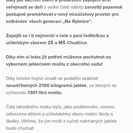
veřejnosti se daří
z velké části nálety
zarostlý pozemek
postupně proměňovat
v nový víceúčelový prostor pro
setkávání všech generací „Na Rybníce“.
Zapojili se i ti nejmenší v čele s paní ředitelkou a
učitelským sborem ZŠ a MŠ Chudčice.
Díky nim si letos již potřetí můžeme pochutnat na
výborném jablečném moštu z obecního sadu!
Díky letošní hojné úrodě se podařilo sesbírat
neuvěřitelných 2100 kilogramů jablek
, ze kterých se
vylisovalo
1301 litrů moštu
.
Část lahodného moku byla, jako poděkování, rovnou
odvezena dětem a učitelskému sboru místní školy a
školky. Věříme, že jim mošt z ručně natrhaných jablek
bude chutnat.