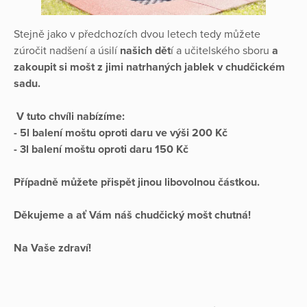
Stejně jako v předchozích dvou letech tedy můžete
zúročit nadšení a úsilí
našich dět
í a učitelského sboru
a
zakoupit si mošt z jimi natrhaných jablek v chudčickém
sadu.
V tuto chvíli nabízíme:
- 5l balení moštu oproti daru ve výši 200 Kč
- 3l balení moštu oproti daru 150 Kč
Případně můžete přispět jinou libovolnou částkou.
Děkujeme a ať Vám náš chudčický mošt chutná!
Na Vaše zdraví!