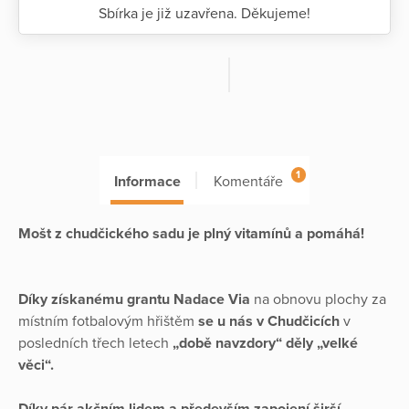
Sbírka je již uzavřena. Děkujeme!
1
Informace
Komentáře
Mošt z chudčického sadu je plný vitamínů a pomáhá!
Díky získanému grantu Nadace Via
na obnovu plochy za
místním fotbalovým hřištěm
se u nás v Chudčicích
v
posledních třech letech
„době navzdory“ děly „velké
věci“.
Díky pár akčním lidem a především zapojení širší