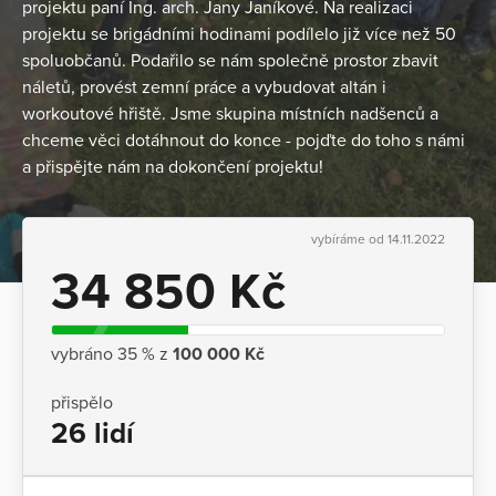
projektu paní Ing. arch. Jany Janíkové. Na realizaci
projektu se brigádními hodinami podílelo již více než 50
spoluobčanů. Podařilo se nám společně prostor zbavit
náletů, provést zemní práce a vybudovat altán i
workoutové hřiště. Jsme skupina místních nadšenců a
chceme věci dotáhnout do konce - pojďte do toho s námi
a přispějte nám na dokončení projektu!
vybíráme od 14.11.2022
34 850 Kč
vybráno 35 % z
100 000 Kč
přispělo
26 lidí