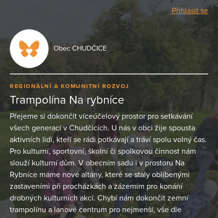
Přihlásit se
Obec CHUDČICE
REGIONÁLNÍ A KOMUNITNÍ ROZVOJ
Trampolína Na rybníce
Přejeme si dokončit víceúčelový prostor pro setkávání
všech generací v Chudčicích. U nás v obci žije spousta
aktivních lidí, kteří se rádi potkávají a tráví spolu volný čas.
Pro kulturní, sportovní, školní či spolkovou činnost nám
slouží kulturní dům. V obecním sadu i v prostoru Na
Rybníce máme nové altány, které se staly oblíbenými
zastaveními při procházkách a zázemím pro konání
drobných kulturních akcí. Chybí nám dokončit zemní
trampolínu a lanové centrum pro nejmenší, vše dle