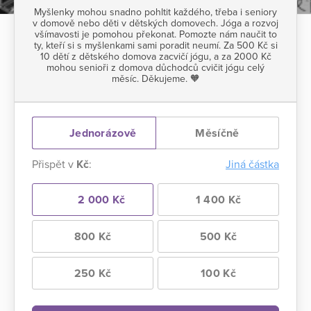
Myšlenky mohou snadno pohltit každého, třeba i seniory
v domově nebo děti v dětských domovech. Jóga a rozvoj
všímavosti je pomohou překonat. Pomozte nám naučit to
ty, kteří si s myšlenkami sami poradit neumí. Za 500 Kč si
10 dětí z dětského domova zacvičí jógu, a za 2000 Kč
mohou senioři z domova důchodců cvičit jógu celý
měsíc. Děkujeme. 🧡
Jednorázově
Měsíčně
Přispět v
Kč
:
Jiná částka
2 000 Kč
1 400 Kč
800 Kč
500 Kč
250 Kč
100 Kč