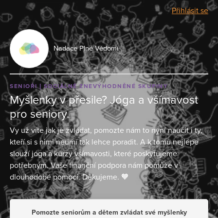
Přihlásit se
Nadace Plné Vědomí
SENIOŘI
SOCIÁLNĚ ZNEVÝHODNĚNÉ SKUPINY
Myšlenky v přesile? Jóga a všímavost
pro seniory.
Vy už víte jak je zvládat, pomozte nám to nyní naučit i ty,
kteří si s nimi neumí tak lehce poradit. A k tomu nejlépe
slouží jóga a kurzy všímavosti, které poskytujeme
potřebným. Vaše finanční podpora nám pomůže v
dlouhodobé pomoci. Děkujeme. 🧡
Pomozte seniorům a dětem zvládat své myšlenky