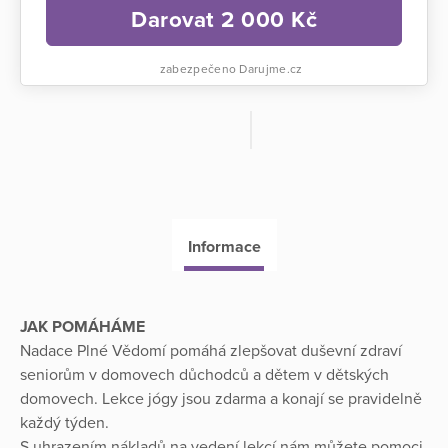
Darovat
2 000
Kč
zabezpečeno Darujme.cz
Informace
JAK POMÁHÁME
Nadace Plné Vědomí pomáhá zlepšovat duševní zdraví
seniorům v domovech důchodců a dětem v dětských
domovech. Lekce jógy jsou zdarma a konají se pravidelně
každý týden.
S uhrazením nákladů na vedení lekcí nám můžete pomoci