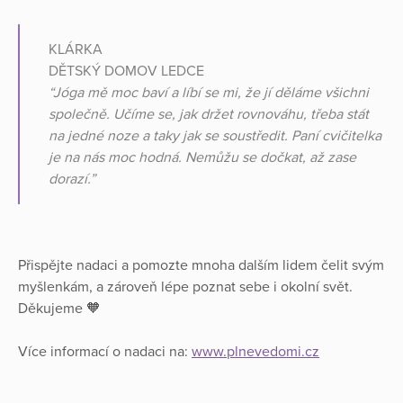
KLÁRKA
DĚTSKÝ DOMOV LEDCE
“Jóga mě moc baví a líbí se mi, že jí děláme všichni
společně. Učíme se, jak držet rovnováhu, třeba stát
na jedné noze a taky jak se soustředit. Paní cvičitelka
je na nás moc hodná. Nemůžu se dočkat, až zase
dorazí.”
Přispějte nadaci a pomozte mnoha dalším lidem čelit svým
myšlenkám, a zároveň lépe poznat sebe i okolní svět.
Děkujeme 🧡
Více informací o nadaci na:
www.plnevedomi.cz