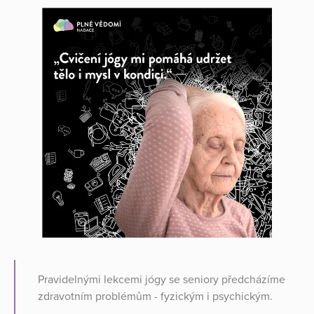
Pravidelnými lekcemi jógy se seniory předcházíme
zdravotním problémům - fyzickým i psychickým.