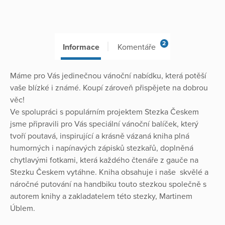
2
Informace
Komentáře
Máme pro Vás jedinečnou vánoční nabídku, která potěší
vaše blízké i známé. Koupí zároveň přispějete na dobrou
věc!
Ve spolupráci s populárním projektem Stezka Českem
jsme připravili pro Vás speciální vánoční balíček, který
tvoří poutavá, inspirující a krásně vázaná kniha plná
humorných i napínavých zápisků stezkařů, doplněná
chytlavými fotkami, která každého čtenáře z gauče na
Stezku Českem vytáhne. Kniha obsahuje i naše skvělé a
náročné putování na handbiku touto stezkou společně s
autorem knihy a zakladatelem této stezky, Martinem
Úblem.