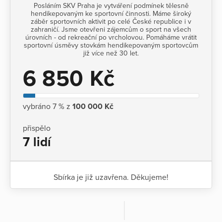
Posláním SKV Praha je vytváření podmínek tělesně
hendikepovaným ke sportovní činnosti. Máme široký
záběr sportovních aktivit po celé České republice i v
zahraničí. Jsme otevřeni zájemcům o sport na všech
úrovních - od rekreační po vrcholovou. Pomáháme vrátit
sportovní úsměvy stovkám hendikepovaným sportovcům
již více než 30 let.
6 850 Kč
vybráno 7 % z
100 000 Kč
přispělo
7 lidí
Sbírka je již uzavřena. Děkujeme!