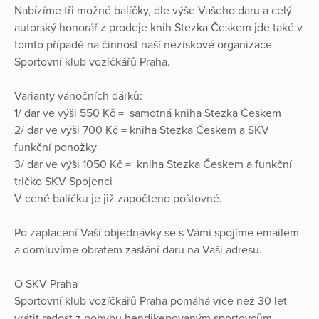
Nabízíme tři možné balíčky, dle výše Vašeho daru a celý
autorský honorář z prodeje knih Stezka Českem jde také v
tomto případě na činnost naší neziskové organizace
Sportovní klub vozíčkářů Praha.
Varianty vánočních dárků:
1/ dar ve výši 550 Kč = samotná kniha Stezka Českem
2/ dar ve výši 700 Kč = kniha Stezka Českem a SKV
funkční ponožky
3/ dar ve výši 1050 Kč = kniha Stezka Českem a funkční
tričko SKV Spojenci
V ceně balíčku je již započteno poštovné.
Po zaplacení Vaší objednávky se s Vámi spojíme emailem
a domluvíme obratem zaslání daru na Vaši adresu.
O SKV Praha
Sportovní klub vozíčkářů Praha pomáhá více než 30 let
vrátit radost z pohybu hendikepovaným sportovcům.