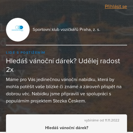
Přihlásit se
Sportovní klub vozíčkářů Praha, z. s.
LIDÉ S POSTIŽENÍM
Hledáš vánoční dárek? Udělej radost
2x
Máme pro Vás jedinečnou vánoční nabídku, která by
mohla potěšit vaše blízké či známé a zároveň přispět na
dobrou věc. Nabídku jsme připravili ve spolupráci s
populárním projektem Stezka Českem.
vybíráme od 11.11.2022
Hledáš vánoční dárek?