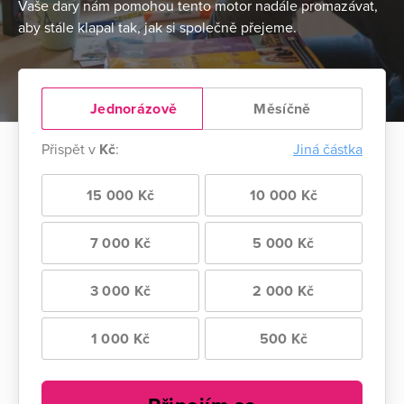
Vaše dary nám pomohou tento motor nadále promazávat,
aby stále klapal tak, jak si společně přejeme.
Jednorázově
Měsíčně
Přispět v
Kč
:
Jiná částka
15 000 Kč
10 000 Kč
7 000 Kč
5 000 Kč
3 000 Kč
2 000 Kč
1 000 Kč
500 Kč