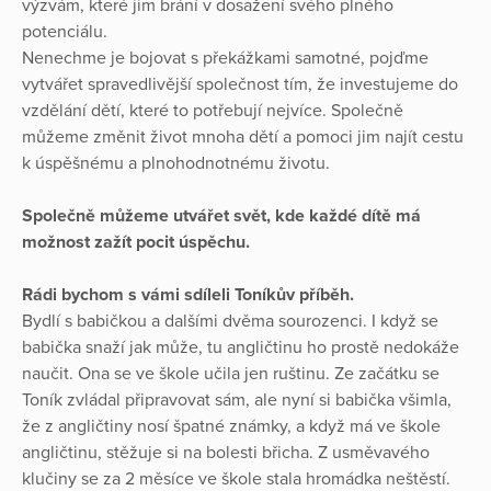
výzvám, které jim brání v dosažení svého plného
potenciálu.
Nenechme je bojovat s překážkami samotné, pojďme
vytvářet spravedlivější společnost tím, že investujeme do
vzdělání dětí, které to potřebují nejvíce. Společně
můžeme změnit život mnoha dětí a pomoci jim najít cestu
k úspěšnému a plnohodnotnému životu.
Společně můžeme utvářet svět, kde každé dítě má
možnost zažít pocit úspěchu.
Rádi bychom s vámi sdíleli Toníkův příběh.
Bydlí s babičkou a dalšími dvěma sourozenci. I když se
babička snaží jak může, tu angličtinu ho prostě nedokáže
naučit. Ona se ve škole učila jen ruštinu. Ze začátku se
Toník zvládal připravovat sám, ale nyní si babička všimla,
že z angličtiny nosí špatné známky, a když má ve škole
angličtinu, stěžuje si na bolesti břicha. Z usměvavého
klučiny se za 2 měsíce ve škole stala hromádka neštěstí.