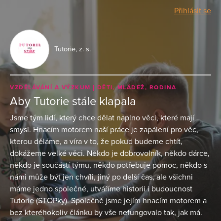
Přihlásit se
Tutorie, z. s.
VZDĚLÁVÁNÍ A VÝZKUM
DĚTI, MLÁDEŽ, RODINA
Aby Tutorie stále klapala
Jsme tým lidí, který chce dělat naplno věci, které mají
smysl. Hnacím motorem naší práce je zapálení pro věc,
kterou děláme, a víra v to, že pokud budeme chtít,
dokážeme velké věci. Někdo je dobrovolník, někdo dárce,
někdo je součástí týmu, někdo potřebuje pomoc, někdo s
námi může být jen chvíli, jiný po delší čas, ale všichni
máme jedno společné, utváříme historii i budoucnost
Tutorie (STOPky). Společně jsme jejím hnacím motorem a
bez kteréhokoliv článku by vše nefungovalo tak, jak má.