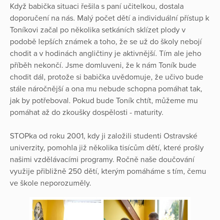
Když babička situaci řešila s paní učitelkou, dostala
doporučení na nás. Malý počet dětí a individuální přístup k
Toníkovi začal po několika setkáních sklízet plody v
podobě lepších známek a toho, že se už do školy nebojí
chodit a v hodinách angličtiny je aktivnější. Tím ale jeho
příběh nekončí. Jsme domluveni, že k nám Toník bude
chodit dál, protože si babička uvědomuje, že učivo bude
stále náročnější a ona mu nebude schopna pomáhat tak,
jak by potřeboval. Pokud bude Toník chtít, můžeme mu
pomáhat až do zkoušky dospělosti - maturity.
STOPka od roku 2001, kdy ji založili studenti Ostravské
univerzity, pomohla již několika tisícům dětí, které prošly
našimi vzdělávacími programy. Ročně naše doučování
využije přibližně 250 dětí, kterým pomáháme s tím, čemu
ve škole neporozuměly.