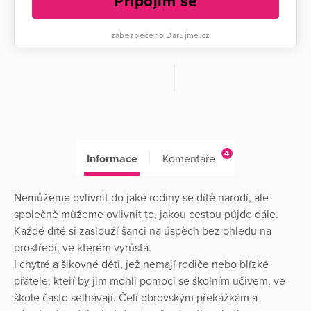
Připojím se
zabezpečeno Darujme.cz
4
Informace
Komentáře
Nemůžeme ovlivnit do jaké rodiny se dítě narodí, ale
společně můžeme ovlivnit to, jakou cestou půjde dále.
Každé dítě si zaslouží šanci na úspěch bez ohledu na
prostředí, ve kterém vyrůstá.
I chytré a šikovné děti, jež nemají rodiče nebo blízké
přátele, kteří by jim mohli pomoci se školním učivem, ve
škole často selhávají. Čelí obrovským překážkám a