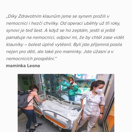
„Díky Zdravotním klaunům jsme se synem prožili v
nemocnici i hezčí chvilky. Od operací uběhly už tři roky,
synovi je teď šest. A když se ho zeptám, jestli si ještě
pamatuje na nemocnici, odpoví mi, že by chtěl zase vidět
klauníky – bolest úplně vytěsnil. Byli jste příjemná posila
nejen pro děti, ale také pro maminky. Jste úžasní a v
nemocnicích prospěšní.“
maminka Leona