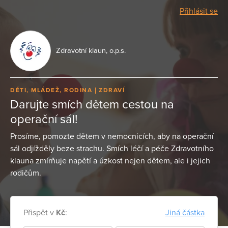
Přihlásit se
Zdravotní klaun, o.p.s.
DĚTI, MLÁDEŽ, RODINA
ZDRAVÍ
Darujte smích dětem cestou na
operační sál!
Prosíme, pomozte dětem v nemocnicích, aby na operační
sál odjížděly beze strachu. Smích léčí a péče Zdravotního
klauna zmírňuje napětí a úzkost nejen dětem, ale i jejich
rodičům.
Přispět v
Kč
:
Jiná částka