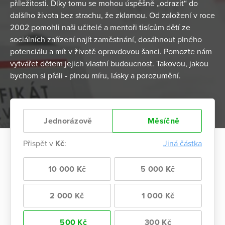
příležitosti. Díky tomu se mohou úspěšně „odrazit“ do
dalšího života bez strachu, že zklamou. Od založení v roce
2002 pomohli naši učitelé a mentoři tisícům dětí ze
sociálních zařízení najít zaměstnání, dosáhnout plného
potenciálu a mít v životě opravdovou šanci. Pomozte nám
vytvářet dětem jejich vlastní budoucnost. Takovou, jakou
bychom si přáli - plnou míru, lásky a porozumění.
Jednorázově
Měsíčně
Přispět v
Kč
:
Jiná částka
10 000 Kč
5 000 Kč
2 000 Kč
1 000 Kč
500 Kč
300 Kč