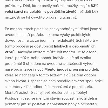
nadšení dětí samotných ukázaly příjemné výsledky i
průzkumy. Děti, které prošly našimi kroužky, mají
o 83%
vetší šanci na uplatění v pozdějším životě
než děti bez
možnosti se takovýchto programů účastnit.
Po mnoha letech práce se znevýhodněnými dětmi jsme si
uvědomili další potřebu – kromě výuky praktických
dovedností - a to, že jedním z nejdůležitějších faktorů v
tomto procesu je dostupnost
lidských a osobnostních
vzorů.
Takovým vzorem může být mentor. Je to osoba,
která pomůže nebo poradí individuálně při vzniku
problémů! S ohledem na uvedené skutečnosti vytvořila
naše organizace i nový
Mentoringový program
pro děti,
které se nacházají v tomto težkém a důležitém období
svého života. Úspěšně se nám podařilo navázat spolupráci
s mentory z řad odborníků, manažerů a podnikatelů.
Mentoři ochotně sdílejí své zkušenosti a příběhy!
Postupem času se mentoři stávají součástí života dětí a
pomáhají jim se postavit na vlastních nohy a prosadit si