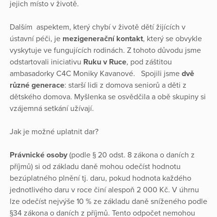
jejich místo v životě.
Dalším aspektem, který chybí v životě dětí žijících v
ústavní péči, je
mezigenerační kontakt
, který se obvykle
vyskytuje ve fungujících rodinách. Z tohoto důvodu jsme
odstartovali iniciativu
Ruku v Ruce
, pod záštitou
ambasadorky C4C Moniky Kavanové. Spojili jsme
dvě
různé generace
: starší lidi z domova seniorů a děti z
dětského domova. Myšlenka se osvědčila a obě skupiny si
vzájemná setkání užívají.
Jak je možné uplatnit dar?
Právnické osoby
(podle § 20 odst. 8 zákona o daních z
příjmů) si od základu daně mohou odečíst hodnotu
bezúplatného plnění tj. daru, pokud hodnota každého
jednotlivého daru v roce činí alespoň 2 000 Kč. V úhrnu
lze odečíst nejvýše 10 % ze základu daně sníženého podle
§34 zákona o daních z příjmů. Tento odpočet nemohou