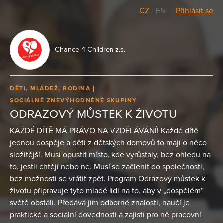
CZ
/
EN
Přihlásit se
Chance 4 Children z.s.
DĚTI, MLÁDEŽ, RODINA
SOCIÁLNĚ ZNEVÝHODNĚNÉ SKUPINY
ODRAZOVÝ MŮSTEK K ŽIVOTU
KAŽDÉ DÍTĚ MÁ PRÁVO NA VZDĚLÁVÁNÍ! Každé dítě
jednou dospěje a děti z dětských domovů to mají o něco
složitější. Musí opustit místo, kde vyrůstaly, bez ohledu na
to, jestli chtějí nebo ne. Musí se začlenit do společnosti,
bez možnosti se vrátit zpět. Program Odrazový můstek k
životu připravuje tyto mladé lidi na to, aby v „dospělém“
světě obstáli. Předává jim odborné znalosti, naučí je
praktické a sociální dovednosti a zajistí pro ně pracovní