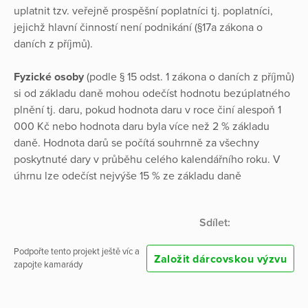
uplatnit tzv. veřejně prospěšní poplatníci tj. poplatníci,
jejichž hlavní činností není podnikání (§17a zákona o
daních z příjmů).
Fyzické osoby
(podle § 15 odst. 1 zákona o daních z příjmů)
si od základu daně mohou odečíst hodnotu bezúplatného
plnění tj. daru, pokud hodnota daru v roce činí alespoň 1
000 Kč nebo hodnota daru byla více než 2 % základu
daně. Hodnota darů se počítá souhrnně za všechny
poskytnuté dary v průběhu celého kalendářního roku. V
úhrnu lze odečíst nejvýše 15 % ze základu daně
Sdílet:
Podpořte tento projekt ještě víc a
Založit dárcovskou výzvu
zapojte kamarády