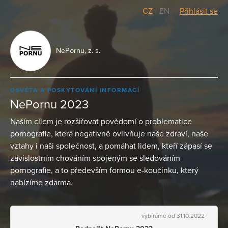
CZ
/
EN
Přihlásit se
NePornu, z. s.
OSVĚTA A POSKYTOVÁNÍ INFORMACÍ
NePornu 2023
Naším cílem je rozšiřovat povědomí o problematice
pornografie, která negativně ovlivňuje naše zdraví, naše
vztahy i naši společnost, a pomáhat lidem, kteří zápasí se
závislostním chováním spojeným se sledováním
pornografie, a to především formou e-koučinku, který
nabízíme zdarma.
vybíráme od 31.10.2022