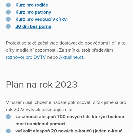
Kurz pro rodiče
Kurz pro patrony
Kurz pro vedoucí v církvi
30 dní bez porna
Projekt se také začal více dostávat do podvědomí lidí, a to
díky mediální pozornosti. Za zmínku stojí především
rozhovor pro DVTV
nebo
Aktuálně.cz
.
Plán na rok 2023
V našem úsilí chceme nadále pokračovat, a tak jsme si pro
rok 2023 vytyčili následující cíle:
zasáhnout alespoň 700 nových lidí, kterým budeme
moci nabídnout pomoci
vyškolit alespoň 20 nových e-koučů (jeden e-kouč