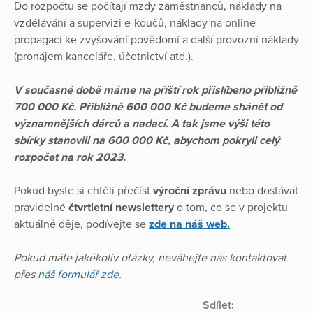
Do rozpočtu se počítají mzdy zaměstnanců, náklady na
vzdělávání a supervizi e-koučů, náklady na online
propagaci ke zvyšování povědomí a další provozní náklady
(pronájem kanceláře, účetnictví atd.).
V současné době máme na příští rok přislíbeno přibližně
700 000 Kč. Přibližně 600 000 Kč budeme shánět od
významnějších dárců a nadací. A tak jsme výši této
sbírky stanovili na 600 000 Kč, abychom pokryli celý
rozpočet na rok 2023.
Pokud byste si chtěli přečíst
výroční zprávu
nebo dostávat
pravidelné
čtvrtletní newslettery
o tom, co se v projektu
aktuálně děje, podívejte se
zde na náš web.
Pokud máte jakékoliv otázky, neváhejte nás kontaktovat
přes
náš formulář zde
.
Sdílet: