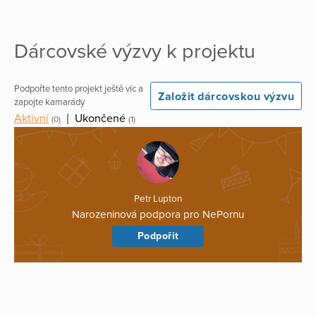
Dárcovské výzvy k projektu
Podpořte tento projekt ještě víc a
Založit dárcovskou výzvu
zapojte kamarády
Aktivní
|
Ukončené
(0)
(1)
Petr Lupton
Narozeninová podpora pro NePornu
Podpořit