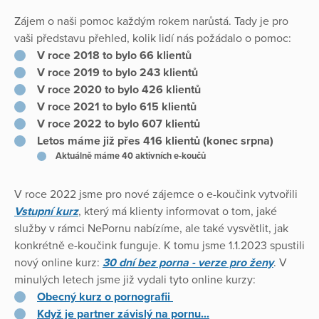
Zájem o naši pomoc každým rokem narůstá. Tady je pro
vaši představu přehled, kolik lidí nás požádalo o pomoc:
V roce 2018 to bylo 66 klientů
V roce 2019 to bylo 243 klientů
V roce 2020 to bylo 426 klientů
V roce 2021 to bylo 615 klientů
V roce 2022 to bylo 607 klientů
Letos máme již přes 416 klientů (konec srpna)
Aktuálně máme 40 aktivních e-koučů
V roce 2022 jsme pro nové zájemce o e-koučink vytvořili
Vstupní kurz
, který má klienty informovat o tom, jaké
služby v rámci NePornu nabízíme, ale také vysvětlit, jak
konkrétně e-koučink funguje. K tomu jsme 1.1.2023 spustili
nový online kurz:
30 dní bez porna - verze pro ženy
. V
minulých letech jsme již vydali tyto online kurzy:
Obecný kurz o pornografii
Když je partner závislý na pornu...