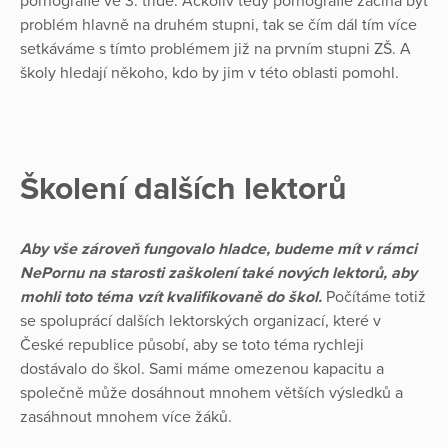
pornografie ve 3. třídě. Ačkoliv tedy pornografie začíná být
problém hlavně na druhém stupni, tak se čím dál tím více
setkáváme s tímto problémem již na prvním stupni ZŠ. A
školy hledají někoho, kdo by jim v této oblasti pomohl.
Školení dalších lektorů
Aby vše zároveň fungovalo hladce, budeme mít v rámci
NePornu na starosti zaškolení také nových lektorů, aby
mohli toto téma vzít kvalifikovaně do škol.
Počítáme totiž
se spoluprácí dalších lektorských organizací, které v
České republice působí, aby se toto téma rychleji
dostávalo do škol. Sami máme omezenou kapacitu a
společně může dosáhnout mnohem větších výsledků a
zasáhnout mnohem více žáků.