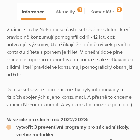
4
2
Informace
Aktuality
Komentáře
V rámci služby NePornu se často setkáváme s lidmi, kteří
pravidelně konzumují pornografii od 11 - 12 let, což
potvrzují i výzkumy, které říkají, že průměrný věk prvního
kontaktu dítěte s pornem je 11 let. V dnešní době plné
lehce dostupného internetového porna se ale setkáváme i
s lidmi, kteří pravidelně konzumují pornografický obsah již
od 6 let.
Děti se setkávají s pornem aniž by byly informovány o
rizicích spojených s jeho konzumací. A přesně to chceme
v rámci NePornu změnit! A vy nám s tím můžete pomoci :)
Naše cíle pro školní rok 2022/2023:
vytvořit 3 preventivní programy pro základní školy,
včetně metodiky