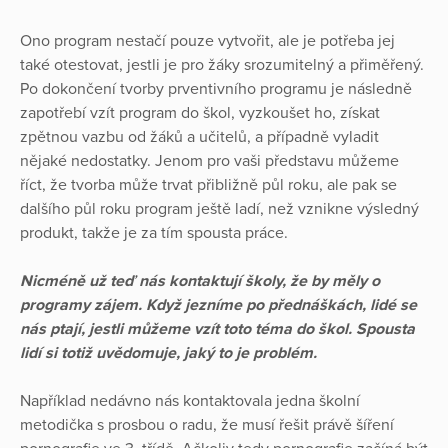
Ono program nestačí pouze vytvořit, ale je potřeba jej
také otestovat, jestli je pro žáky srozumitelný a přiměřený.
Po dokončení tvorby prventivního programu je následně
zapotřebí vzít program do škol, vyzkoušet ho, získat
zpětnou vazbu od žáků a učitelů, a případně vyladit
nějaké nedostatky. Jenom pro vaši představu můžeme
říct, že tvorba může trvat přibližně půl roku, ale pak se
dalšího půl roku program ještě ladí, než vznikne výsledný
produkt, takže je za tím spousta práce.
Nicméně už teď nás kontaktují školy, že by měly o
programy zájem. Když jezníme po přednáškách, lidé se
nás ptají, jestli můžeme vzít toto téma do škol. Spousta
lidí si totiž uvědomuje, jaký to je problém.
Například nedávno nás kontaktovala jedna školní
metodička s prosbou o radu, že musí řešit právě šíření