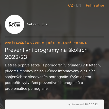
CZ
/
EN
Přihlásit se
NePornu, z. s.
VZDĚLÁVÁNÍ A VÝZKUM
DĚTI, MLÁDEŽ, RODINA
Preventivní programy na školách
2022/23
Děti se poprvé setkají s pornografií v průměru v 11 letech,
přičemž mnohdy nejsou vůbec informovány o rizicích
spojených se sledováním pornografie. Svým darem
podpoříte vytvoření preventivních programů o
problematice pornografie.
vybíráme od 28.6.2022