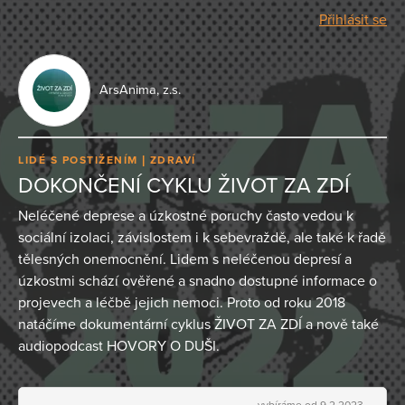
Přihlásit se
ArsAnima, z.s.
LIDÉ S POSTIŽENÍM
ZDRAVÍ
DOKONČENÍ CYKLU ŽIVOT ZA ZDÍ
Neléčené deprese a úzkostné poruchy často vedou k
sociální izolaci, závislostem i k sebevraždě, ale také k řadě
tělesných onemocnění. Lidem s neléčenou depresí a
úzkostmi schází ověřené a snadno dostupné informace o
projevech a léčbě jejich nemoci. Proto od roku 2018
natáčíme dokumentární cyklus ŽIVOT ZA ZDÍ a nově také
audiopodcast HOVORY O DUŠI.
vybíráme od 9.2.2023