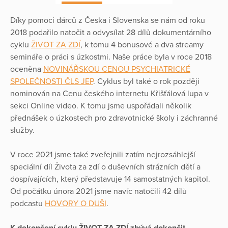
Díky pomoci dárců z Česka i Slovenska se nám od roku
2018 podařilo natočit a odvysílat 28 dílů dokumentárního
cyklu
ŽIVOT ZA ZDÍ
, k tomu 4 bonusové a dva streamy
semináře o práci s úzkostmi. Naše práce byla v roce 2018
oceněna
NOVINÁŘSKOU CENOU PSYCHIATRICKÉ
SPOLEČNOSTI ČLS JEP
. Cyklus byl také o rok později
nominován na Cenu českého internetu Křišťálová lupa v
sekci Online video. K tomu jsme uspořádali několik
přednášek o úzkostech pro zdravotnické školy i záchranné
služby.
V roce 2021 jsme také zveřejnili zatím nejrozsáhlejší
speciální díl Života za zdí o duševních strázních dětí a
dospívajících, který představuje 14 samostatných kapitol.
Od počátku února 2021 jsme navíc natočili 42 dílů
podcastu
HOVORY O DUŠI
.
K dokončení cyklu ŽIVOT ZA ZDÍ zbývá dokončit