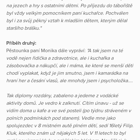
na jezech a hry s ostatními dětmi. Po příjezdu do tábořiště
byl vždy velkým pomocníkem paní kuchařce. Pochválen
byl i za svůj pěkný vztah k mladším dětem, kterým dělal
staršího brášku."
Příběh druhý:
Pěstounka paní Monika dále vypráví:
"A tak jsem na té
vodě nejen řidička a zdravotnice, ale i kuchařka a
zásobovačka a nákupčí, ale i máma, ke které se menší děti
chodí vyplakat, když je jim smutno, jsem i kamarádka na
hraní her a česání vlasů, ale mnohdy jsem i psycholožka....
Tak diplomy rozdány, zabaleno a jedeme z vodácké
aktivity domů. Je vedro k zalknutí. Cítím únavu - už se
vidím doma u kafe a ve své posteli (po týdnu stráveném v
polních podmínkách pod stanem). Vedle mne jako
spolujezdec v 8 místném autě plném dětí, sedí 16letý Filip.
Kluk, kterého znám už nějakých 5 let. V 11 letech to byl