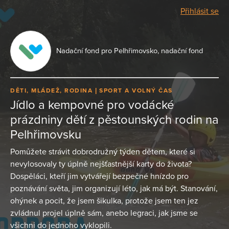
Přihlásit se
Nadační fond pro Pelhřimovsko, nadační fond
DĚTI, MLÁDEŽ, RODINA
SPORT A VOLNÝ ČAS
Jídlo a kempovné pro vodácké
prázdniny dětí z pěstounských rodin na
Pelhřimovsku
Pomůžete strávit dobrodružný týden dětem, které si
nevylosovaly ty úplně nejšťastnější karty do života?
Dospěláci, kteří jim vytvářejí bezpečné hnízdo pro
poznávání světa, jim organizují léto, jak má být. Stanování,
ohýnek a pocit, že jsem šikulka, protože jsem ten jez
zvládnul projel úplně sám, anebo legraci, jak jsme se
všichni do jednoho vyklopili.