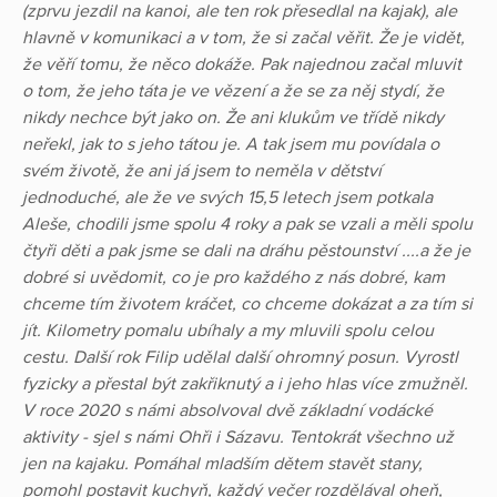
(zprvu jezdil na kanoi, ale ten rok přesedlal na kajak), ale
hlavně v komunikaci a v tom, že si začal věřit. Že je vidět,
že věří tomu, že něco dokáže. Pak najednou začal mluvit
o tom, že jeho táta je ve vězení a že se za něj stydí, že
nikdy nechce být jako on. Že ani klukům ve třídě nikdy
neřekl, jak to s jeho tátou je. A tak jsem mu povídala o
svém životě, že ani já jsem to neměla v dětství
jednoduché, ale že ve svých 15,5 letech jsem potkala
Aleše, chodili jsme spolu 4 roky a pak se vzali a měli spolu
čtyři děti a pak jsme se dali na dráhu pěstounství ....a že je
dobré si uvědomit, co je pro každého z nás dobré, kam
chceme tím životem kráčet, co chceme dokázat a za tím si
jít. Kilometry pomalu ubíhaly a my mluvili spolu celou
cestu. Další rok Filip udělal další ohromný posun. Vyrostl
fyzicky a přestal být zakřiknutý a i jeho hlas více zmužněl.
V roce 2020 s námi absolvoval dvě základní vodácké
aktivity - sjel s námi Ohři i Sázavu. Tentokrát všechno už
jen na kajaku. Pomáhal mladším dětem stavět stany,
pomohl postavit kuchyň, každý večer rozdělával oheň,