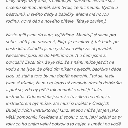
malý nevýrazný kluk, s nakřáplým hláskem. Nevěřil si, k
ničemu se moc neměl, sám tvrdil, že nic neumí. Bydlel u
pěstounů, u svého dědy a babičky. Máma má novou
rodinu, nové děti a nového přítele. Táta je zavřený.
Nastoupili jsme do auta, vyjíždíme. Medituji si sama pro
sebe - děti jsou unavené, Filip je nemluvný, tak bude po
cestě klid. Zařadila jsem rychlost a Filip začal povídat.
Nezastavil pusu až do Pelhřimova. A o čem jsme si
povídali? Začal tím, že je rád, že s námi může jezdit na
vodu a na lyže, že před tím nikam nejezdil, babička i děda
jsou už staří a toto by mu dopřát nemohli. Ptal se, jestli
jsem si všimla, že mu to letos už opravdu docela dobře šlo
a ptal se, zda by příští rok nemohl s námi jet jako
instruktor. Odpověděla jsem, že to záleží na něm, že
instruktorem být může, ale musí si udělat v Českých
Budějovicích instruktorský kurz, anebo může jet jen jako
větší pomocník. Povídáme si spolu o tom, jaký udělal za ty
roky co ho znám velký pokrok a to nejen v umění na vodě