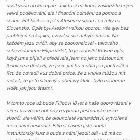
nosil vodu do kuchyně - tak to si na konci zasloužilo nejen
velké poděkování, ale i finanční odměnu za pomoc a
snahu. Přihlásil se a jel s Alešem v srpnu i na řeky na
Slovensko. Opět byl Alešovi velkou oporou, vše sjel bez
problémů na kajaku, užíval si své nabyté umění. Na
každém jezu cvičil, aby se zdokonaloval - takového
sebevědomého Filipa vidět, to je radost!!! Krásné bylo,
když jsme přijeli a předávala jsem ho jeho pěstounům
(babičce a dědovi), že jsem jim ho mohla jen pochválit a
říct, že odvedli kus dobré práce, že z vnuka můžou mít
radost, že je to šikovný a obětavý kluk - bylo nádherné
vidět, jak jsou šťastní.
V tomto roce už bude Filipovi 18 let a naše doprovázení v
rámci uzavřené dohody o výkonu pěstounské péče
skončí, ale věřím, že dlouholeté kamarádství, vytvořené
mezi námi neskončí. Filip si časem jistě udělá
instruktorský kurz a bude s námi jezdit dál - už má co