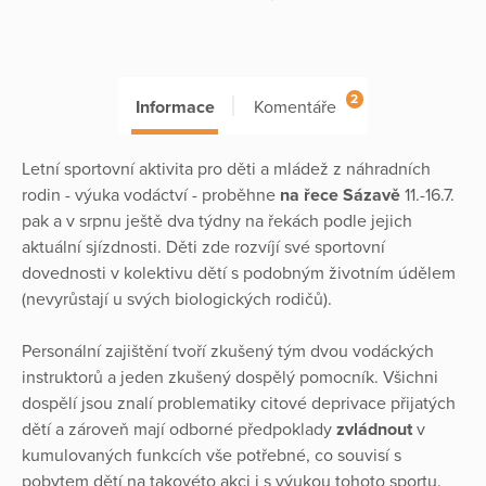
2
Informace
Komentáře
Letní sportovní aktivita pro děti a mládež z náhradních
rodin - výuka vodáctví - proběhne
na řece Sázavě
11.-16.7.
pak a v srpnu ještě dva týdny na řekách podle jejich
aktuální sjízdnosti. Děti zde rozvíjí své sportovní
dovednosti v kolektivu dětí s podobným životním údělem
(nevyrůstají u svých biologických rodičů).
Personální zajištění tvoří zkušený tým dvou vodáckých
instruktorů a jeden zkušený dospělý pomocník. Všichni
dospělí jsou znalí problematiky citové deprivace přijatých
dětí a zároveň mají odborné předpoklady
zvládnout
v
kumulovaných funkcích vše potřebné, co souvisí s
pobytem dětí na takovéto akci i s výukou tohoto sportu.