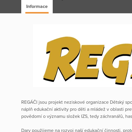
Informace
REGÁČI jsou projekt neziskové organizace Dětský spole
náplň edukační aktivity pro děti a mládež v oblasti p
povědomí o významu složek IZS, tedy záchranářů, hasi
Dary použijeme na rozvoj naší edukační činnosti, pro