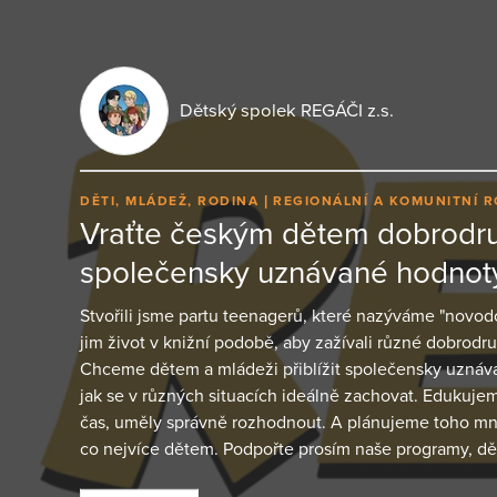
Dětský spolek REGÁČI z.s.
DĚTI, MLÁDEŽ, RODINA
REGIONÁLNÍ A KOMUNITNÍ 
Vraťte českým dětem dobrodru
společensky uznávané hodnot
Stvořili jsme partu teenagerů, které nazýváme "novod
jim život v knižní podobě, aby zažívali různé dobrodru
Chceme dětem a mládeži přiblížit společensky uznáv
jak se v různých situacích ideálně zachovat. Edukujem
čas, uměly správně rozhodnout. A plánujeme toho mn
co nejvíce dětem. Podpořte prosím naše programy, d