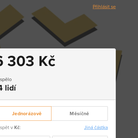
Přihlásit se
6 303 Kč
ispělo
4 lidí
Jednorázově
Měsíčně
ispět v
Kč
:
Jiná částka