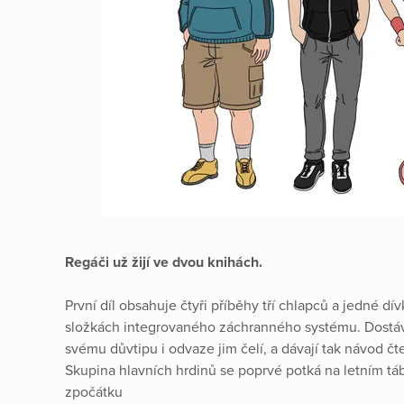
Regáči už žijí ve dvou knihách.
První díl obsahuje čtyři příběhy tří chlapců a jedné dív
složkách integrovaného záchranného systému. Dostávaj
svému důvtipu i odvaze jim čelí, a dávají tak návod čt
Skupina hlavních hrdinů se poprvé potká na letním tá
zpočátku