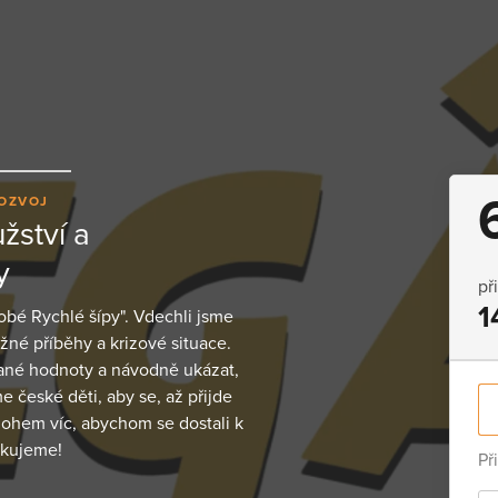
ROZVOJ
žství a
y
př
1
obé Rychlé šípy". Vdechli jsme
žné příběhy a krizové situace.
ané hodnoty a návodně ukázat,
e české děti, aby se, až přijde
ohem víc, abychom se dostali k
ěkujeme!
Př