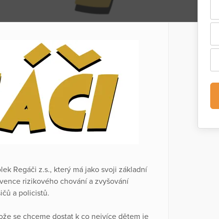
k Regáči z.s., který má jako svoji základní
revence rizikového chování a zvyšování
čů a policistů.
tože se chceme dostat k co nejvíce dětem je