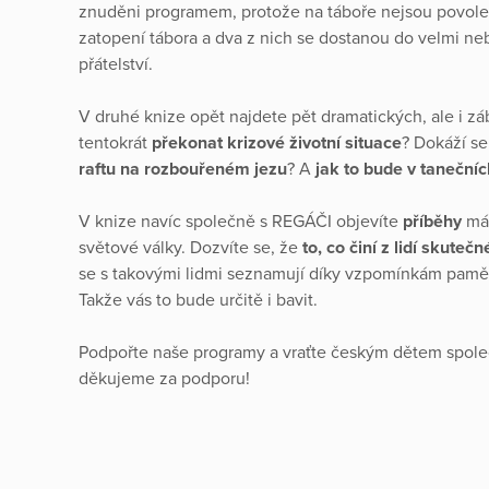
znuděni programem, protože na táboře nejsou povolen
zatopení tábora a dva z nich se dostanou do velmi ne
přátelství.
V druhé knize opět najdete pět dramatických, ale i 
tentokrát
překonat krizové životní situace
? Dokáží s
raftu na rozbouřeném jezu
? A
jak to bude v tanečníc
V knize navíc společně s REGÁČI objevíte
příběhy
má
světové války. Dozvíte se, že
to, co činí z lidí skute
se s takovými lidmi seznamují díky vzpomínkám pamět
Takže vás to bude určitě i bavit.
Podpořte naše programy a vraťte českým dětem spol
děkujeme za podporu!