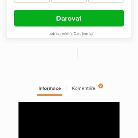
Darovat
zabezpečeno Darujme.cz
2
Informace
Komentáře