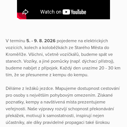
V termínu
5. - 9. 8. 2026
pojedeme na elektrických
vozících, kolech a koloběžkách ze Starého Města do
Kroměříže. Všichni, včetně vozíčkářů, budeme spát ve
stanech. Vozíky, a jiné pomůcky (např. dýchací přístroj),
budeme nabíjet z přípojek. Každý den urazíme 20 - 30 km
tím, že se přesuneme z kempu do kempu.
Děláme z ležáků jezdce. Mapujeme dostupnost cestování
pro osoby s největším pohybovým omezením. Získané
poznatky, kempy a navštívená místa prezentujeme
veřejnosti. Naše výpravy rozvíjí schopnost překonávání
překážek, motivují k samostatnosti, inspirují nejen
účastníky, ale díky pravidelné propagaci také širokou