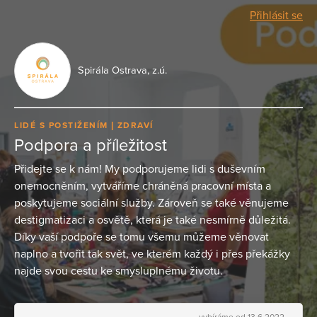
Přihlásit se
Spirála Ostrava, z.ú.
LIDÉ S POSTIŽENÍM
ZDRAVÍ
Podpora a příležitost
Přidejte se k nám! My podporujeme lidi s duševním
onemocněním, vytváříme chráněná pracovní místa a
poskytujeme sociální služby. Zároveň se také věnujeme
destigmatizaci a osvětě, která je také nesmírně důležitá.
Díky vaší podpoře se tomu všemu můžeme věnovat
naplno a tvořit tak svět, ve kterém každý i přes překážky
najde svou cestu ke smysluplnému životu.
vybíráme od 13.6.2022