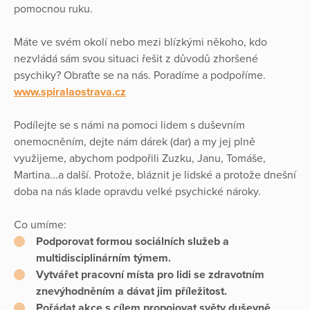
pomocnou ruku.
Máte ve svém okolí nebo mezi blízkými někoho, kdo
nezvládá sám svou situaci řešit z důvodů zhoršené
psychiky? Obraťte se na nás. Poradíme a podpoříme.
www.spiralaostrava.cz
Podílejte se s námi na pomoci lidem s duševním
onemocněním, dejte nám dárek (dar) a my jej plně
využijeme, abychom podpořili Zuzku, Janu, Tomáše,
Martina...a další. Protože, bláznit je lidské a protože dnešní
doba na nás klade opravdu velké psychické nároky.
Co umíme:
Podporovat formou sociálních služeb a
multidisciplinárním týmem.
Vytvářet pracovní místa pro lidi se zdravotním
znevýhodněním a dávat jim příležitost.
Pořádat akce s cílem propojovat světy duševně