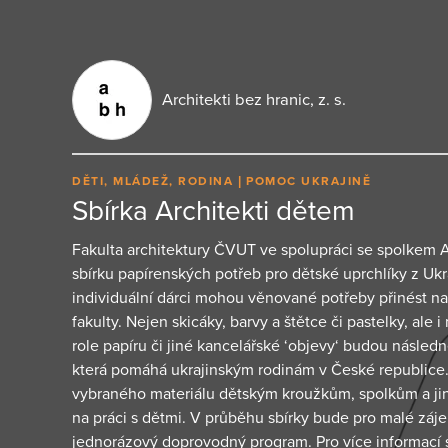
Architekti bez hranic, z. s.
DĚTI, MLÁDEŽ, RODINA
POMOC UKRAJINĚ
Sbírka Architekti dětem
Fakulta architektury ČVUT ve spolupráci se spolkem A
sbírku papírenských potřeb pro dětské uprchlíky z Ukra
individuální dárci mohou věnované potřeby přinést na
fakulty. Nejen skicáky, barvy a štětce či pastelky, ale 
role papíru či jiné kancelářské ‘objevy‘ budou následn
která pomáhá ukrajinským rodinám v České republice. Ini
vybraného materiálu dětským kroužkům, spolkům a ji
na práci s dětmi. V průběhu sbírky bude pro malé záj
jednorázový doprovodný program. Pro více informací 