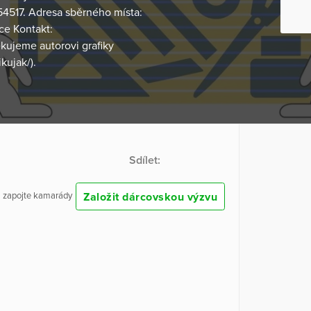
4517. Adresa sběrného místa:
ce Kontakt:
kujeme autorovi grafiky
kujak/).
Sdílet:
Založit dárcovskou výzvu
 a zapojte kamarády