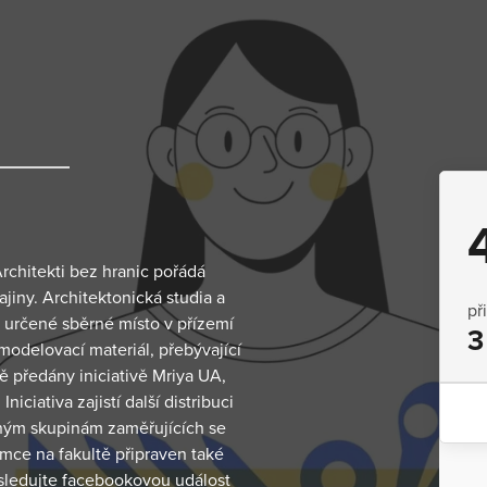
rchitekti bez hranic pořádá
jiny. Architektonická studia a
př
 určené sběrné místo v přízemí
3
i modelovací materiál, přebývající
ě předány iniciativě Mriya UA,
ciativa zajistí další distribuci
ným skupinám zaměřujících se
emce na fakultě připraven také
sledujte facebookovou událost