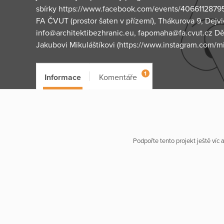
sbírky https://www.facebook.com/events/40661128795
FA ČVUT (prostor šaten v přízemí), Thákurova 9, Dejvi
info@architektibezhranic.eu, fapomaha@fa.cvut.cz Dě
Jakubovi Mikuláštíkovi (https://www.instagram.com/mi
1
Informace
Komentáře
Podpořte tento projekt ještě víc