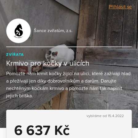
Přihlásit se
Šance zvířatům, z.s.
ZVÍŘATA
Krmivo pro kočky v ulicích
Pomozte nám krmit kočky žijící na ulici, které zažívají hlad
a přežívají jen díky dobrovolníkům a darům. Darujte
nechtěným kočkám krmivo a pomozte nám tak naplnit
jejich bříška.
vybíráme od 15.4.2022
6 637 Kč