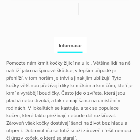
Informace
Pomozte nám krmit kočky žijící na ulici. Většina lidí na ně
nahlíží jako na špinavé škůdce, v lepším případě je
přehlíží, v tom horším je tráví a jinak jim ubližují. Tyto
kočky většinou přežívají díky krmičkám a krmičům, kteří je
krmí a vyrábějí boudičky. Často jde o zvířata, která jsou
plachá nebo divoká, a tak nemají šanci na umístění v
rodinách. V lokalitách se kastruje, a tak se populace
kočen, které takto přežívají, nebude dál rozšiřovat.
Zároveň však kočky dostávají šanci na život bez hladu a
utrpení. Dobrovolníci se totiž snaží zároveň i řešit nemoci
či úrazy koček, o které se starají.