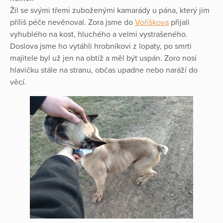
Žil se svými třemi zuboženými kamarády u pána, který jim
příliš péče nevěnoval. Zora jsme do
Voříškova
přijali
vyhublého na kost, hluchého a velmi vystrašeného.
Doslova jsme ho vytáhli hrobníkovi z lopaty, po smrti
majitele byl už jen na obtíž a měl být uspán. Zoro nosí
hlavičku stále na stranu, občas upadne nebo naráží do
věcí.