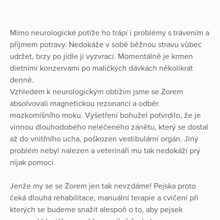
Mimo neurologické potíže ho trápí i problémy s trávením a
příjmem potravy. Nedokáže v sobě běžnou stravu vůbec
udržet, brzy po jídle ji vyzvrací. Momentálně je krmen
dietními konzervami po maličkých dávkách několikrát
denně.
Vzhledem k neurologickým obtížím jsme se Zorem
absolvovali magnetickou rezonanci a odběr
mozkomíšního moku. Vyšetření bohužel potvrdilo, že je
vinnou dlouhodobého neléčeného zánětu, který se dostal
až do vnitřního ucha, poškozen vestibulární orgán. Jiný
problém nebyl nalezen a veterináři mu tak nedokáží prý
nijak pomoci.
Jenže my se se Zorem jen tak nevzdáme! Pejska proto
čeká dlouhá rehabilitace, manuální terapie a cvičení při
kterých se budeme snažit alespoň o to, aby pejsek