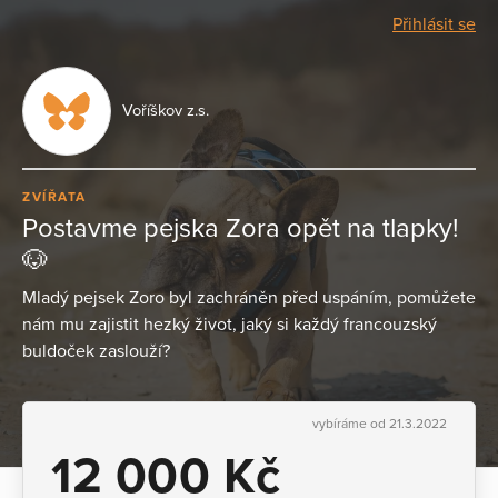
Přihlásit se
Voříškov z.s.
ZVÍŘATA
Postavme pejska Zora opět na tlapky!
🐶
Mladý pejsek Zoro byl zachráněn před uspáním, pomůžete
nám mu zajistit hezký život, jaký si každý francouzský
buldoček zaslouží?
vybíráme od 21.3.2022
12 000 Kč