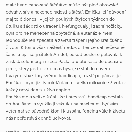
malé handicapované šťěňátko může být plné obrovské
odvahy, síly a nakonec radosti a štěstí. Emičku její původní
majitelé donesli v jejích pouhých čtyřech týdnech do
útulku s žádostí o utracení. Nefungovaly ji zadní nožičky,
byla pro ně méněcenná-zbytečná, a eutanázie měla
jednoduše jen zpečetit a završit trápení jejího kratičkého
života. K tomu však naštěstí nedošlo. Fence dal nečekaně
šanci a ujal se ji útulek Anidef, odkud posléze putovala k
zakladatelům organizace Packa pro útulkáče do dočasné
péče, který jak to tak občas bývá, se stal domovem
trvalým. Navzdory svému handicapu, rozštěpu pánve, je
Emička – nyní již dvouletá dáma – velká milovnice života a
každý nový den si užívá naplno.
Emička měla veliké štěstí, že i přes svůj handicap dostala
druhou šanci a využila ji vskutku na maximum, byť sám
veterinář se původně klonil k uspání, fenčina vůle k životu
nás nepřestává denně udivovat.