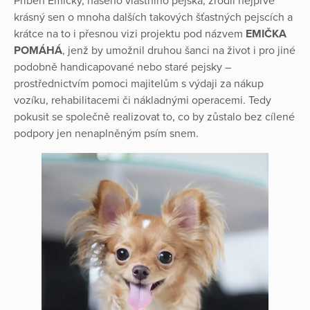
Příběh Emičky, našeho vlastního pejska, zrodil nejprve
krásný sen o mnoha dalších takových šťastných pejscích a
krátce na to i přesnou vizi projektu pod názvem
EMIČKA
POMÁHÁ
, jenž by umožnil druhou šanci na život i pro jiné
podobně handicapované nebo staré pejsky –
prostřednictvím pomoci majitelům s výdaji za nákup
vozíku, rehabilitacemi či nákladnými operacemi. Tedy
pokusit se společně realizovat to, co by zůstalo bez cílené
podpory jen nenaplněným psím snem.