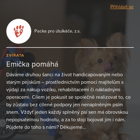
Přihlásit se
Packa pro útulkáče, z.s.
ZVÍŘATA
Emička pomáhá
Dáváme druhou šanci na život handicapovaným nebo
starým pejskům – prostřednictvím pomoci majitelům s
výdaji za nákup vozíku, rehabilitacemi či nákladnými
operacemi. Cílem je pokusit se společně realizovat to, co
by zůstalo bez cílené podpory jen nenaplněným psím
snem. Vždyť jeden každý splněný psí sen má obrovskou
nepopsatelnou hodnotu, a za to stojí bojovat jim i nám.
Půjdete do toho s námi? Děkujeme…