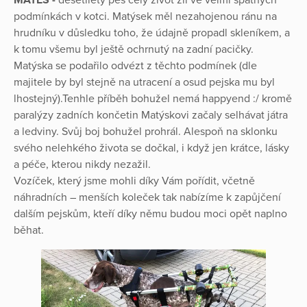
MATES -
desetiletý pes celý život žil ve velmi špatných
podmínkách v kotci. Matýsek měl nezahojenou ránu na
hrudníku v důsledku toho, že údajně propadl skleníkem, a
k tomu všemu byl ještě ochrnutý na zadní pacičky.
Matýska se podařilo odvézt z těchto podmínek (dle
majitele by byl stejně na utracení a osud pejska mu byl
lhostejný).Tenhle příběh bohužel nemá happyend :/ kromě
paralýzy zadních končetin Matýskovi začaly selhávat játra
a ledviny. Svůj boj bohužel prohrál. Alespoň na sklonku
svého nelehkého života se dočkal, i když jen krátce, lásky
a péče, kterou nikdy nezažil.
Vozíček, který jsme mohli díky Vám pořídit, včetně
náhradních – menších koleček tak nabízíme k zapůjčení
dalším pejskům, kteří díky němu budou moci opět naplno
běhat.