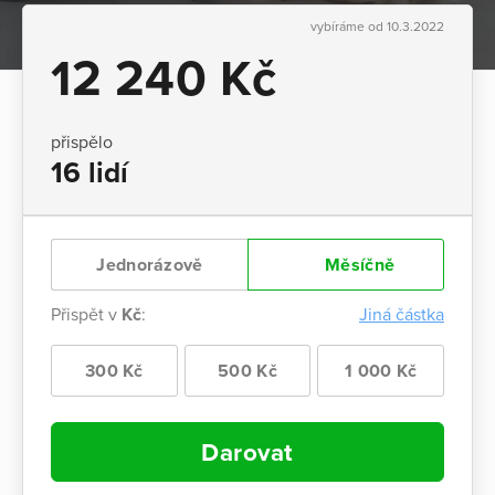
vybíráme od 10.3.2022
12 240 Kč
přispělo
16 lidí
Jednorázově
Měsíčně
Přispět v
Kč
:
Jiná částka
300 Kč
500 Kč
1 000 Kč
Darovat