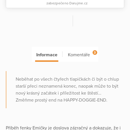
zabezpečeno Darujme.cz
3
Informace
Komentáře
Neběhat po všech čtyřech tlapičkách či být o chlup
starší přeci neznamená konec, naopak může to být
nový krásný začátek i příležitost ke štěstí…
Změňme prostý end na HAPPY-DOGGIE-END.
Příběh fenky Emičky je doslova zázračný a dokazuje, že i