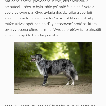
následně špatně provedené léčbě, která vyústila v
amputaci. I přes to byla tahle psí holčička plná života a
spolu se svou paničkou zvládá desítky triků a sportují
spolu. Eliška to nevzdala a teď si své oblíbené aktivity
může užívat opět naplno díky nasazovací protéze, která
byla vyrobena přímo na míru. Výrobu protézy jsme uhradili
v rámci projektu Emička pomáhá.