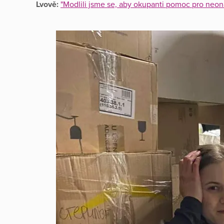
Lvově:
"Modlili jsme se, aby okupanti pomoc pro neonat