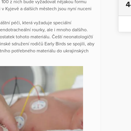
i 100 z nich bude vyžadovat nějakou formu
4
i v Kyjevě a dalších městech jsou nyní nuceni
tní péči, která vyžaduje speciální
 endotracheální rourky, ale i mnoho dalšího.
ostatek tohoto materiálu. Čeští neonatologičtí
ské sdružení rodičů Early Birds se spojili, aby
rétního potřebného materiálu do ukrajinských