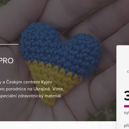
 PRO
c
ky a Českým centrem Kyjev
ro porodnice na Ukrajině. Víme,
peciální zdravotnický materiál.
vy
př