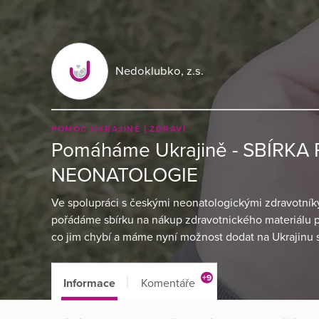
Nedoklubko, z.s.
POMOC UKRAJINĚ
ZDRAVÍ
Pomáháme Ukrajině - SBÍRKA
NEONATOLOGIE
Ve spolupráci s českými neonatologickými zdravotní
pořádáme sbírku na nákup zdravotnického materiálu p
co jim chybí a máme nyní možnost dodat na Ukrajinu s
+9
Informace
Komentáře