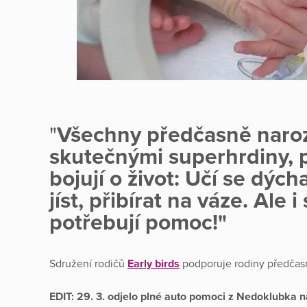
"
Všechny předčasně naroz
skutečnými superhrdiny, 
bojují o život: Učí se dých
jíst, přibírat na váze. Ale
potřebují pomoc!"
Sdružení rodičů
Early birds
podporuje rodiny předčasn
EDIT: 29. 3. odjelo plné auto pomoci z Nedoklubka na