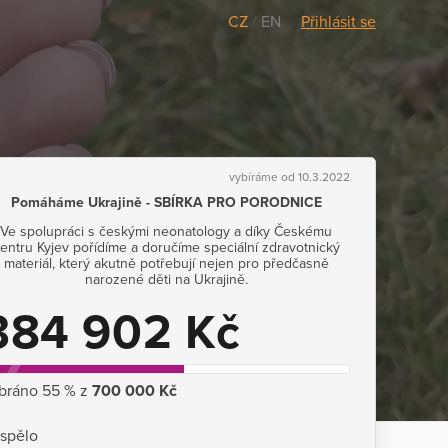
CZ
/
EN
Přihlásit se
vybíráme od 10.3.2022
Pomáháme Ukrajině - SBÍRKA PRO PORODNICE
Ve spolupráci s českými neonatology a díky Českému
entru Kyjev pořídíme a doručíme speciální zdravotnický
materiál, který akutně potřebují nejen pro předčasně
narozené děti na Ukrajině.
384 902 Kč
bráno 55 % z
700 000 Kč
ispělo