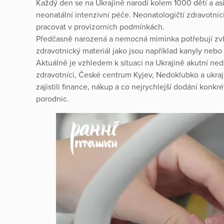
Každý den se na Ukrajině narodí kolem 1000 dětí a as
neonatální intenzivní péče. Neonatologičtí zdravotníc
pracovat v provizorních podmínkách.
Předčasně narozená a nemocná miminka potřebují zvláš
zdravotnický materiál jako jsou například kanyly nebo
Aktuálně je vzhledem k situaci na Ukrajině akutní ned
zdravotníci, České centrum Kyjev, Nedoklubko a ukrajin
zajistili finance, nákup a co nejrychlejší dodání konk
porodnic.