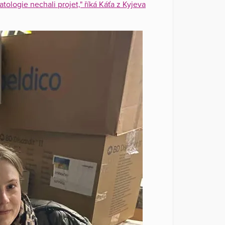
ologie nechali projet," říká Káťa z Kyjeva