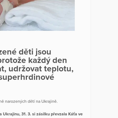
ené děti jsou
protože každý den
at, udržovat teplotu,
 i superhrdinové
ě narozených dětí na Ukrajině.
 Ukrajinu, 31. 3. si zásilku převzala Káťa ve