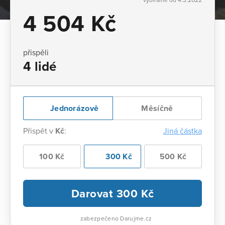
4 504 Kč
přispěli
4 lidé
Jednorázově
Měsíčně
Přispět v
Kč
:
Jiná částka
100 Kč
300 Kč
500 Kč
Darovat
300
Kč
zabezpečeno Darujme.cz