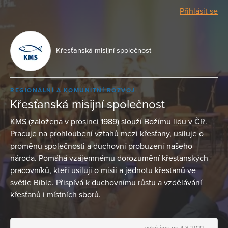
Přihlásit se
Křesťanská misijní společnost
REGIONÁLNÍ A KOMUNITNÍ ROZVOJ
Křesťanská misijní společnost
KMS (založena v prosinci 1989) slouží Božímu lidu v ČR.
Pracuje na prohloubení vztahů mezi křesťany, usiluje o
proměnu společnosti a duchovní probuzení našeho
národa. Pomáhá vzájemnému dorozumění křesťanských
pracovníků, kteří usilují o misii a jednotu křesťanů ve
světle Bible. Přispívá k duchovnímu růstu a vzdělávání
křesťanů i místních sborů.
vybíráme od 4.3.2022