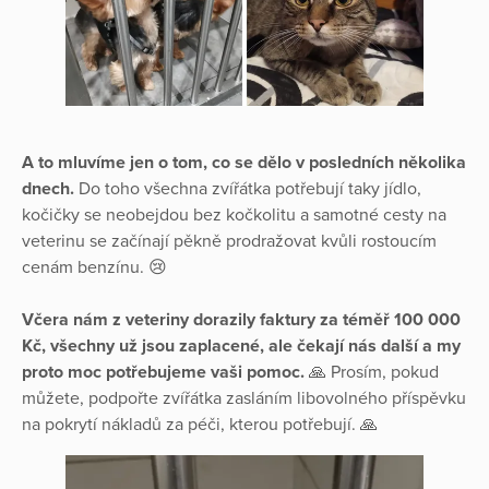
A to mluvíme jen o tom, co se dělo v posledních několika
dnech.
Do toho všechna zvířátka potřebují taky jídlo,
kočičky se neobejdou bez kočkolitu a samotné cesty na
veterinu se začínají pěkně prodražovat kvůli rostoucím
cenám benzínu. 😢
Včera nám z veteriny dorazily faktury za téměř 100 000
Kč, všechny už jsou zaplacené, ale čekají nás další a my
proto moc potřebujeme vaši pomoc.
🙏 Prosím, pokud
můžete, podpořte zvířátka zasláním libovolného příspěvku
na pokrytí nákladů za péči, kterou potřebují. 🙏