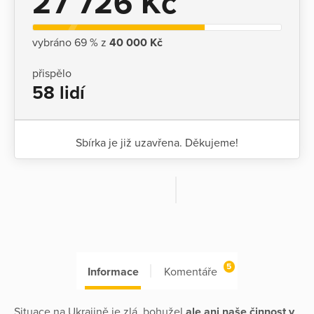
27 726 Kč
vybráno 69 % z
40 000 Kč
přispělo
58 lidí
Sbírka je již uzavřena. Děkujeme!
5
Informace
Komentáře
Situace na Ukrajině je zlá, bohužel
ale ani naše činnost v