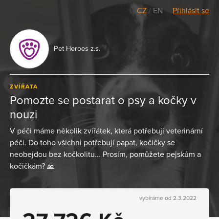
CZ
/
EN
Přihlásit se
Pet Heroes z.s.
ZVÍŘATA
Pomozte se postarat o psy a kočky v
nouzi
V péči máme několik zvířátek, která potřebují veterinární
péči. Do toho všichni potřebují papat, kočičky se
neobejdou bez kočkolitu... Prosím, pomůžete pejskům a
kočičkám? 🙏
vybíráme od 2.3.2022