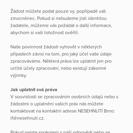
Žádost můžete podat pouze vy, popřípadě váš
zmocněnec. Pokud si nebudeme jisti identitou
žadatele, můžeme vás požádat o další informace,
abychom si vaši totožnost ověřili.
Naše povinnost žádosti vyhovět v některých
případech závisí na tom, pro jaký účel vaše údaje
zpracováváme. Některá práva lze uplatnit jen pro
určité účely zpracování, nebo existují zákonné
výjimky.
Jak uplatnit svá práva
V souvislosti se zpracováním osobních údajů nebo s
žádostmi o uplatnění vašich práv nás můžete
kontaktovat na kontaktní adrese NESEHNUTÍ Brno:
if@nesehnuti.cz.
Pokud nejste spokojeni s naší odpovědí nebo se