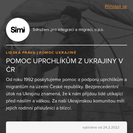
Přihlásit se
Sdružení pro integraci a migraci, o.p.s.
LIDSKÁ PRÁVA
POMOC UKRAJINĚ
POMOC UPRCHLÍKŮM Z UKRAJINY V
ČR
Od roku 1992 poskytujeme pomoc a podporu uprchlíkům a
migrantům na území České republiky. Bezprecedentní
útok na Ukrajinu znamená, že k nám přijdou lidé utíkající
před násilím a válkou. Za naší Ukrajinskou komunitou míří
jejich rodinní příslušníci a blízcí.
vybíráme od 24.2.2022