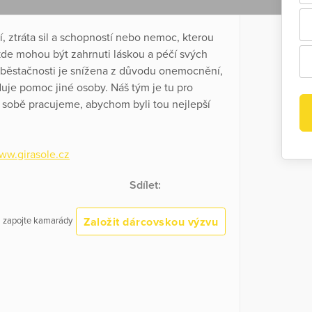
, ztráta sil a schopností nebo nemoc, kterou
 kde mohou být zahrnuti láskou a péčí svých
soběstačnosti je snížena z důvodu onemocnění,
duje pomoc jiné osoby. Náš tým je tu pro
na sobě pracujeme, abychom byli tou nejlepší
www.girasole.cz
Sdílet:
Založit dárcovskou výzvu
 a zapojte kamarády