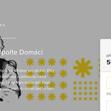
z.s.
odpořte Domácí
př
5
 tom, co děláme pro druhé. Díky
é přístroje a pomůcky nebo
hne. I díky Vám může být život
ky Vaší pomoci a naší péči v tom
Př