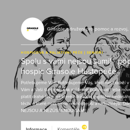
Girasole, sdružení pro pomoc a rozvoj, 
HOSPICOVÁ A PALIATIVNÍ PÉČE
SENIOŘI
Spolu s vámi nejsou sami! - p
hospic Girasole Hustopeče
Potřebujeme Vás! Potřebujeme Vás, kteří nás podrží v
Vám a Vaší štědrosti pak můžeme pořizovat třeba nov
platit drahé léky, na které zdravotní pojištění nedosá
těch, o které pečujeme o něco lepší a radostnější. Dí
NEJSOU A NEZŮSTANOU SAMI!
+9
Informace
Komentáře