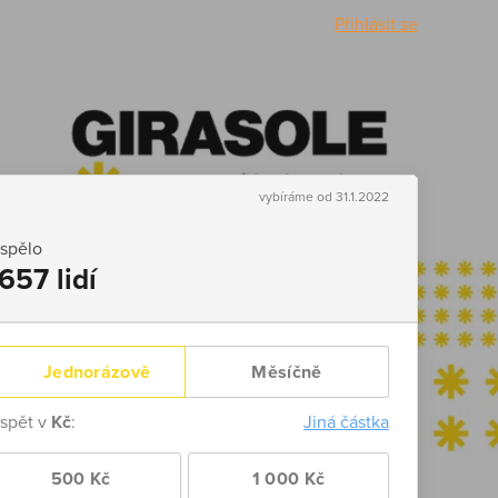
Přihlásit se
vybíráme od 31.1.2022
ispělo
657 lidí
Jednorázově
Měsíčně
ispět v
Kč
:
Jiná částka
500 Kč
1 000 Kč