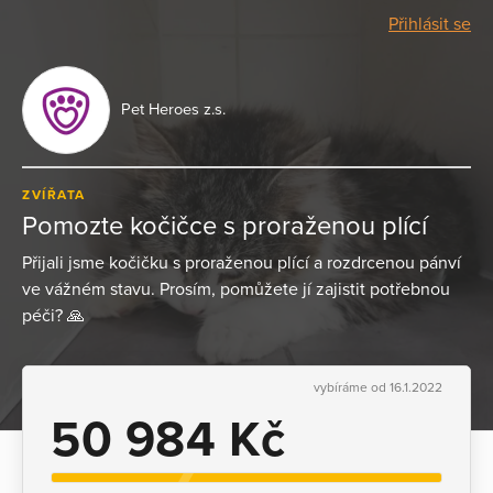
Přihlásit se
Pet Heroes z.s.
ZVÍŘATA
Pomozte kočičce s proraženou plící
Přijali jsme kočičku s proraženou plící a rozdrcenou pánví
ve vážném stavu. Prosím, pomůžete jí zajistit potřebnou
péči? 🙏
vybíráme od 16.1.2022
50 984 Kč