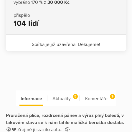
vybráno 170 % z
30 000 Kč
přispělo
104 lidí
Sbírka je již uzavřena. Děkujeme!
5
9
Informace
Aktuality
Komentáře
Proražená plíce, rozdrcená pánev a výraz plný bolesti, v
takovém stavu se k nám tahle maličká beruška dostala.
😭💔 Zřejmě ji srazilo auto... 😤