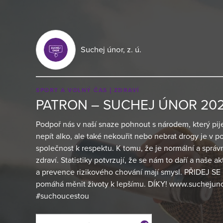
Suchej únor, z. ú.
SPORT A VOLNÝ ČAS
ZDRAVÍ
PATRON – SUCHEJ ÚNOR 202
Podpoř nás v naší snaze pohnout s národem, který pije
nepít alko, ale také nekouřit nebo nebrat drogy je v
společnost k respektu. K tomu, že je normální a sprá
zdraví. Statistiky potvrzují, že se nám to daří a naše ak
a prevence rizikového chování mají smysl. PŘIDEJ S
pomáhá měnit životy k lepšímu. DÍKY! www.suchejuno
#suchoucestou