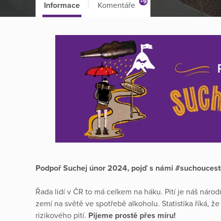
+9
Informace
Komentáře
Podpoř Suchej únor 2024, pojď s námi #suchouces
Řada lidí v ČR to má celkem na háku. Pití je náš náro
zemí na světě ve spotřebě alkoholu. Statistika říká, ž
rizikového pití.
Pijeme prostě přes míru!