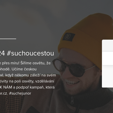
4 #suchoucestou
 přes míru! Šíříme osvětu, že
 pohodě. Učíme českou
vné, když někomu záleží na svém
tivity na poli osvěty, vzdělávání
E K NÁM a podpoř kampaň, která
r.cz. #suchejunor