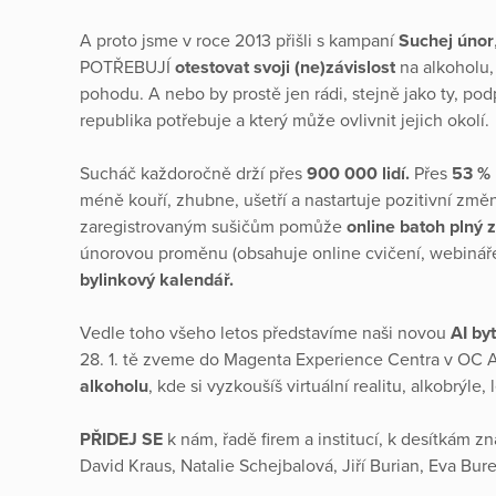
A proto jsme v roce 2013 přišli s kampaní
Suchej únor
POTŘEBUJÍ
otestovat svoji (ne)závislost
na alkoholu,
pohodu. A nebo by prostě jen rádi, stejně jako ty, podp
republika potřebuje a který může ovlivnit jejich okolí.
Sucháč každoročně drží přes
900 000 lidí.
Přes
53 %
méně kouří, zhubne, ušetří a nastartuje pozitivní změn
zaregistrovaným sušičům pomůže
online batoh plný z
únorovou proměnu (obsahuje online cvičení, webináře,
bylinkový kalendář.
Vedle toho všeho letos představíme naši novou
AI by
28. 1. tě zveme do Magenta Experience Centra v OC 
alkoholu
, kde si vyzkoušíš virtuální realitu, alkobrýle
PŘIDEJ SE
k nám, řadě firem a institucí, k desítkám z
David Kraus, Natalie Schejbalová, Jiří Burian, Eva Bure