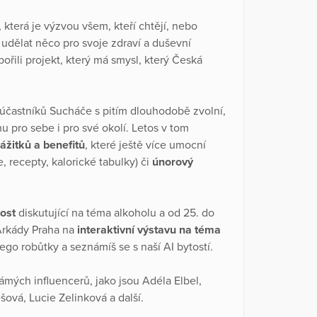
, která je výzvou všem, kteří chtějí, nebo
 udělat něco pro svoje zdraví a duševní
ořili projekt, který má smysl, který Česká
účastníků Sucháče s pitím dlouhodobě zvolní,
u pro sebe i pro své okolí. Letos v tom
ážitků a benefitů
, které ještě více umocní
 recepty, kalorické tabulky) či
únorový
tost
diskutující na téma alkoholu a od 25. do
Arkády Praha na
interaktivní výstavu na téma
, lego robůtky a seznámíš se s naší AI bytostí.
námých influencerů, jako jsou Adéla Elbel,
šová, Lucie Zelinková a další.