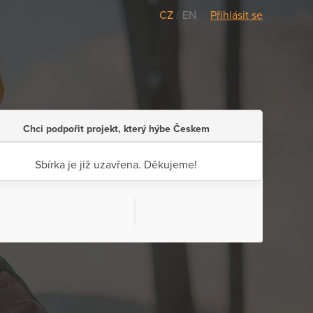
CZ
/
EN
Přihlásit se
Chci podpořit projekt, který hýbe Českem
Sbírka je již uzavřena. Děkujeme!