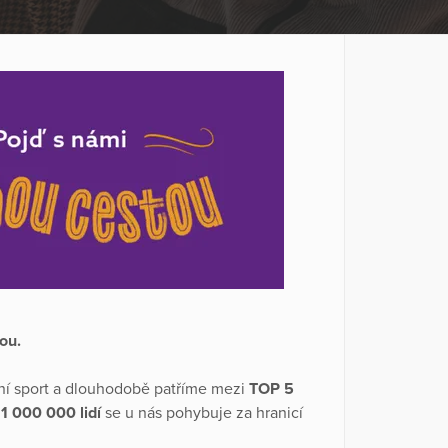
tou.
dní sport a dlouhodobě patříme mezi
TOP 5
e
1 000 000 lidí
se u nás pohybuje za hranicí