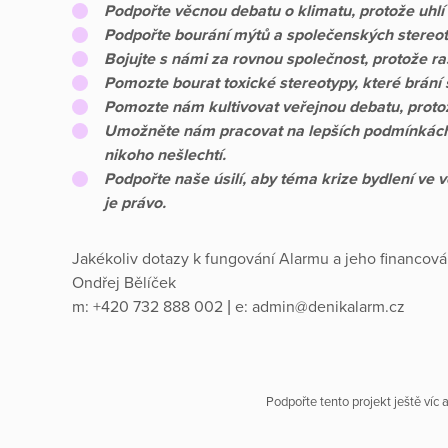
Podpořte věcnou debatu o klimatu, protože uhlí
Podpořte bourání mýtů a společenských stereot
Bojujte s námi za rovnou společnost, protože r
Pomozte bourat toxické stereotypy, které brání s
Pomozte nám kultivovat veřejnou debatu, protož
Umožněte nám pracovat na lepších podmínkách p
nikoho nešlechtí.
Podpořte naše úsilí, aby téma krize bydlení ve
je právo.
Jakékoliv dotazy k fungování Alarmu a jeho financov
Ondřej Bělíček
m: +420 732 888 002‬ | e: admin@denikalarm.cz
Podpořte tento projekt ještě víc