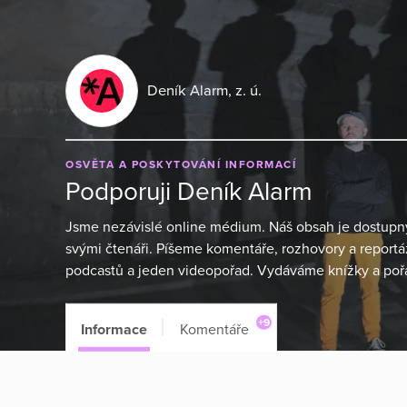
Deník Alarm, z. ú.
OSVĚTA A POSKYTOVÁNÍ INFORMACÍ
Podporuji Deník Alarm
Jsme nezávislé online médium. Náš obsah je dostupn
svými čtenáři. Píšeme komentáře, rozhovory a report
podcastů a jeden videopořad. Vydáváme knížky a poř
+9
Informace
Komentáře