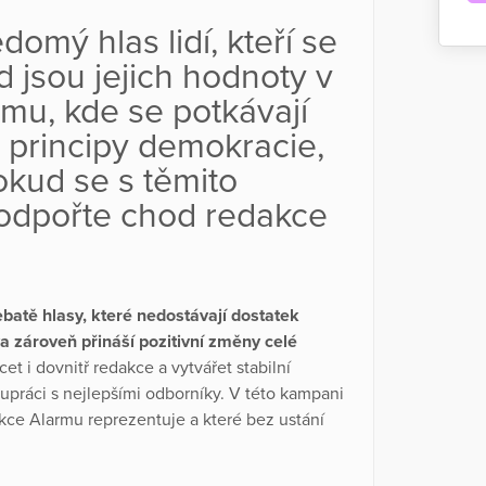
omý hlas lidí, kteří se
ud jsou jejich hodnoty v
rmu, kde se potkávají
té principy demokracie,
okud se s těmito
podpořte chod redakce
batě hlasy, které nedostávají dostatek
va zároveň přináší pozitivní změny celé
t i dovnitř redakce a vytvářet stabilní
lupráci s nejlepšími odborníky. V této kampani
ce Alarmu reprezentuje a které bez ustání