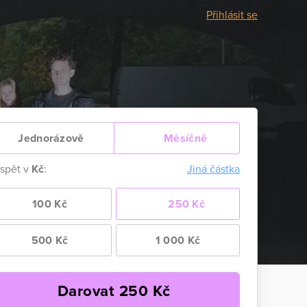
Přihlásit se
Jednorázově
Měsíčně
ispět v
Kč
:
Jiná částka
100 Kč
250 Kč
500 Kč
1 000 Kč
Darovat
250
Kč