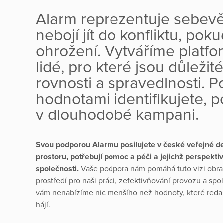
Alarm reprezentuje sebevěd
nebojí jít do konfliktu, pok
ohrožení. Vytváříme platfo
lidé, pro které jsou důleži
rovnosti a spravedlnosti. P
hodnotami identifikujete, 
v dlouhodobé kampani.
Svou podporou Alarmu posilujete v české veřejné de
prostoru, potřebují pomoc a péči a jejichž perspekti
společnosti.
Vaše podpora nám pomáhá tuto vizi obrace
prostředí pro naši práci, zefektivňování provozu a spo
vám nenabízíme nic menšího než hodnoty, které redak
hájí.