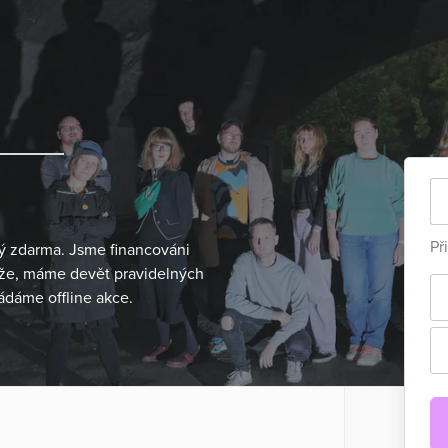
Př
ý zdarma. Jsme financováni
áže, máme devět pravidelných
ádáme offline akce.