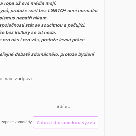
 a ropa už svá média mají.
ypů, protože svět bez LGBTQ+ není normální.
asismus nepatří nikam.
polečnosti stát se soucitnou a pečující.
e bez kultury se žít nedá.
ro nás i pro vás, protože levná práce
 veřejné debatě zdomácnělo, protože bydlení
ání vám zodpoví
Sdílet:
Založit dárcovskou výzvu
 a zapojte kamarády