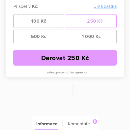
Přispět v
Kč
:
Jiná částka
100 Kč
250 Kč
500 Kč
1 000 Kč
Darovat
250
Kč
zabezpečeno Darujme.cz
5
Informace
Komentáře