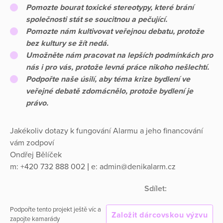
Pomozte bourat toxické stereotypy, které brání
společnosti stát se soucitnou a pečující.
Pomozte nám kultivovat veřejnou debatu, protože
bez kultury se žít nedá.
Umožněte nám pracovat na lepších podmínkách pro
nás i pro vás, protože levná práce nikoho nešlechtí.
Podpořte naše úsilí, aby téma krize bydlení ve
veřejné debatě zdomácnělo, protože bydlení je
právo.
Jakékoliv dotazy k fungování Alarmu a jeho financování
vám zodpoví
Ondřej Bělíček
m: +420 732 888 002‬ | e: admin@denikalarm.cz
Sdílet:
Podpořte tento projekt ještě víc a
Založit dárcovskou výzvu
zapojte kamarády