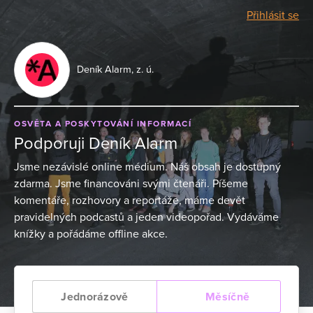
Přihlásit se
Deník Alarm, z. ú.
OSVĚTA A POSKYTOVÁNÍ INFORMACÍ
Podporuji Deník Alarm
Jsme nezávislé online médium. Náš obsah je dostupný
zdarma. Jsme financováni svými čtenáři. Píšeme
komentáře, rozhovory a reportáže, máme devět
pravidelných podcastů a jeden videopořad. Vydáváme
knížky a pořádáme offline akce.
Jednorázově
Měsíčně