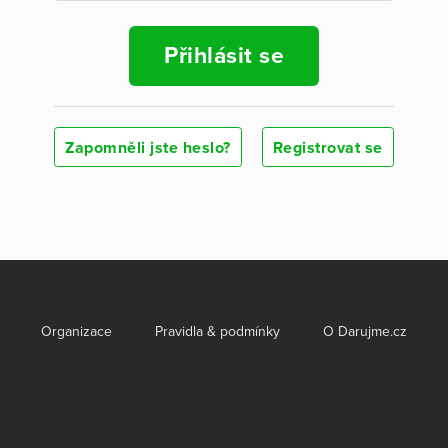
Přihlásit se
Zapomněli jste heslo?
Registrovat se
Organizace
Pravidla & podmínky
O Darujme.cz