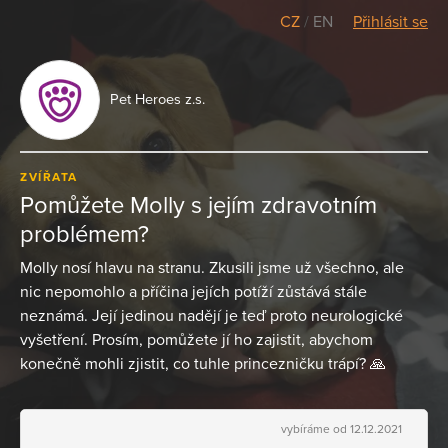
CZ
/
EN
Přihlásit se
Pet Heroes z.s.
ZVÍŘATA
Pomůžete Molly s jejím zdravotním
problémem?
Molly nosí hlavu na stranu. Zkusili jsme už všechno, ale
nic nepomohlo a příčina jejích potíží zůstává stále
neznámá. Její jedinou nadějí je teď proto neurologické
vyšetření. Prosím, pomůžete jí ho zajistit, abychom
konečně mohli zjistit, co tuhle princezničku trápí? 🙏
vybíráme od 12.12.2021