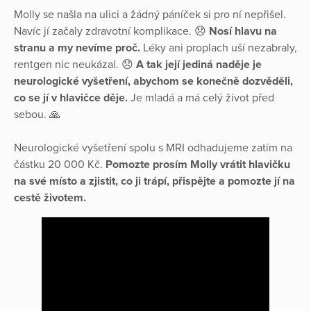
Molly se našla na ulici a žádný páníček si pro ní nepřišel.
Navíc jí začaly zdravotní komplikace. 😞
Nosí hlavu na
stranu a my nevíme proč.
Léky ani proplach uší nezabraly,
rentgen nic neukázal. 😞
A tak její jediná naděje je
neurologické vyšetření, abychom se konečně dozvěděli,
co se jí v hlavičce děje.
Je mladá a má celý život před
sebou. 🙏
Neurologické vyšetření spolu s MRI odhadujeme zatím na
částku 20 000 Kč.
Pomozte prosím Molly vrátit hlavičku
na své místo a zjistit, co ji trápí, přispějte a pomozte jí na
cestě životem.