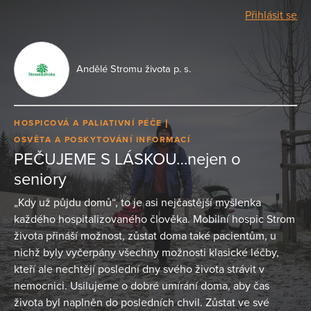
Přihlásit se
Andělé Stromu života p. s.
HOSPICOVÁ A PALIATIVNÍ PÉČE
OSVĚTA A POSKYTOVÁNÍ INFORMACÍ
PEČUJEME S LÁSKOU…nejen o
seniory
„Kdy už půjdu domů“, to je asi nejčastější myšlenka
každého hospitalizovaného člověka. Mobilní hospic Strom
života přináší možnost, zůstat doma také pacientům, u
nichž byly vyčerpány všechny možnosti klasické léčby,
kteří ale nechtějí poslední dny svého života strávit v
nemocnici. Usilujeme o dobré umírání doma, aby čas
života byl naplněn do posledních chvil. Zůstat ve své