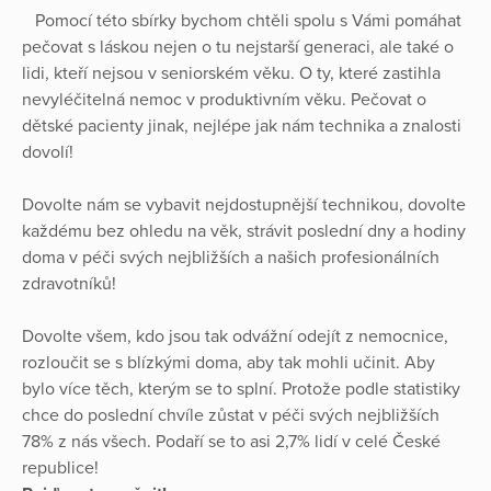
Pomocí této sbírky bychom chtěli spolu s Vámi pomáhat
pečovat s láskou nejen o tu nejstarší generaci, ale také o
lidi, kteří nejsou v seniorském věku. O ty, které zastihla
nevyléčitelná nemoc v produktivním věku. Pečovat o
dětské pacienty jinak, nejlépe jak nám technika a znalosti
dovolí!
Dovolte nám se vybavit nejdostupnější technikou, dovolte
každému bez ohledu na věk, strávit poslední dny a hodiny
doma v péči svých nejbližších a našich profesionálních
zdravotníků!
Dovolte všem, kdo jsou tak odvážní odejít z nemocnice,
rozloučit se s blízkými doma, aby tak mohli učinit. Aby
bylo více těch, kterým se to splní. Protože podle statistiky
chce do poslední chvíle zůstat v péči svých nejbližších
78% z nás všech. Podaří se to asi 2,7% lidí v celé České
republice!