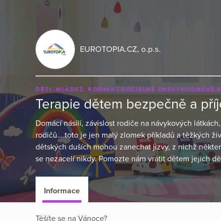
EUROTOPIA.CZ, o.p.s.
DĚTI, MLÁDEŽ, RODINA
SOCIÁLNĚ ZNEVÝHODNĚNÉ 
Terapie dětem bezpečně a pří
Domácí násilí, závislost rodiče na návykových látkách
rodičů… toto je jen malý zlomek příkladů a těžkých ži
dětských duších mohou zanechat jizvy, z nichž některé
se nezacelí nikdy. Pomozte nám vrátit dětem jejich dět
Informace
Těšíte se na Vánoce?