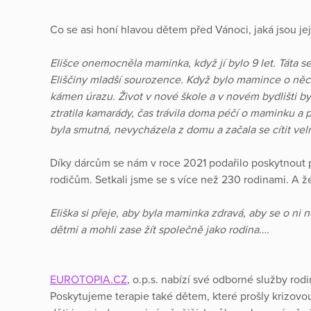
Co se asi honí hlavou dětem před Vánoci, jaká jsou je
Elišce onemocněla maminka, když jí bylo 9 let. Táta se
Eliščiny mladší sourozence. Když bylo mamince o něco
kámen úrazu. Život v nové škole a v novém bydlišti byl 
ztratila kamarády, čas trávila doma péčí o maminku a 
byla smutná, nevycházela z domu a začala se cítit ve
Díky dárcům se nám v roce 2021 podařilo poskytnout
rodičům. Setkali jsme se s více než 230 rodinami. A že
Eliška si přeje, aby byla maminka zdravá, aby se o ni 
dětmi a mohli zase žít společně jako rodina….
EUROTOPIA.CZ
, o.p.s. nabízí své odborné služby rodi
Poskytujeme terapie také dětem, které prošly krizovou