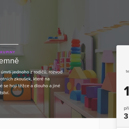
SKUPINY
jemně
t
, úmrtí jednoho z rodičů, rozvod
votních zkoušek, které na
 se hojí těžce a dlouho a jiné
ství.
př
3