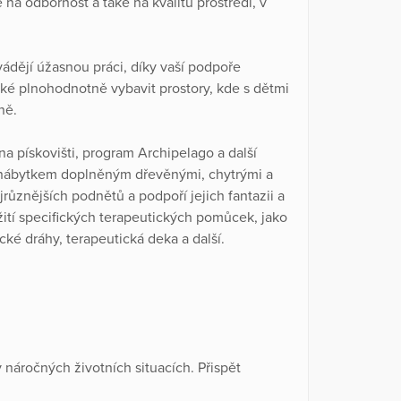
na odbornost a také na kvalitu prostředí, v
ádějí úžasnou práci, díky vaší podpoře
také plnohodnotně vybavit prostory, kde s dětmi
ně.
na pískovišti, program Archipelago a další
m nábytkem doplněným dřevěnými, chytrými a
různějších podnětů a podpoří jejich fantazii a
ití specifických terapeutických pomůcek, jako
cké dráhy, terapeutická deka a další.
náročných životních situacích. Přispět