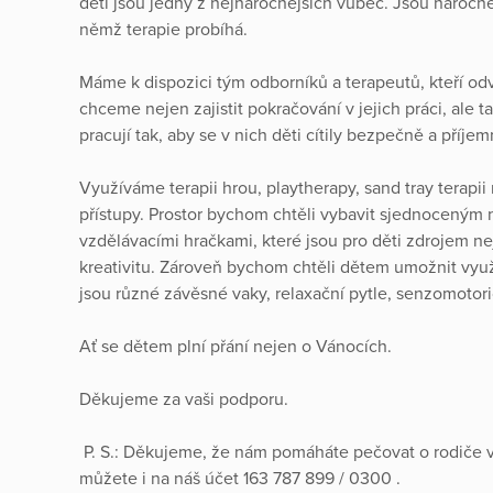
děti jsou jedny z nejnáročnějších vůbec. Jsou náročné 
němž terapie probíhá.
Máme k dispozici tým odborníků a terapeutů, kteří odv
chceme nejen zajistit pokračování v jejich práci, ale 
pracují tak, aby se v nich děti cítily bezpečně a příjem
Využíváme terapii hrou, playtherapy, sand tray terapii 
přístupy. Prostor bychom chtěli vybavit sjednocený
vzdělávacími hračkami, které jsou pro děti zdrojem nej
kreativitu. Zároveň bychom chtěli dětem umožnit využ
jsou různé závěsné vaky, relaxační pytle, senzomotori
Ať se dětem plní přání nejen o Vánocích.
Děkujeme za vaši podporu.
P. S.: Děkujeme, že nám pomáháte pečovat o rodiče v 
můžete i na náš účet 163 787 899 / 0300 .