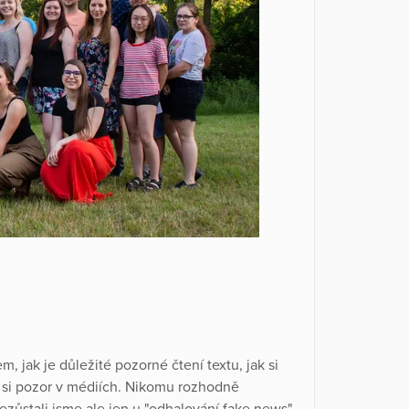
 jak je důležité pozorné čtení textu, jak si
 si pozor v médiích. Nikomu rozhodně
ezůstali jsme ale jen u "odhalování fake news".