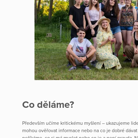
Co děláme?
Především učíme kritickému myšlení – ukazujeme lidem,
mohou ověřovat informace nebo na co je dobré dávat
neříkáme, co si má myslet nebo co je a není pravda. N