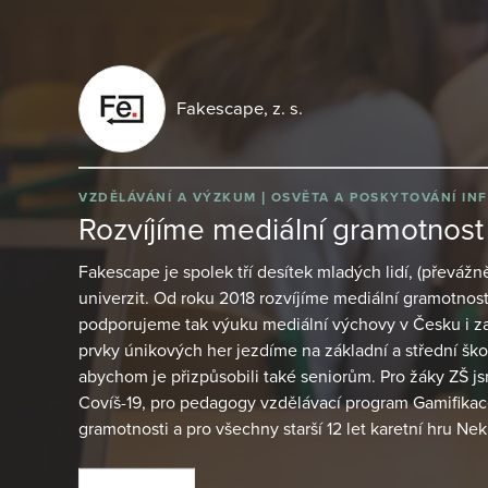
Fakescape, z. s.
VZDĚLÁVÁNÍ A VÝZKUM
OSVĚTA A POSKYTOVÁNÍ IN
Rozvíjíme mediální gramotnost
Fakescape je spolek tří desítek mladých lidí, (převáž
univerzit. Od roku 2018 rozvíjíme mediální gramotnost
podporujeme tak výuku mediální výchovy v Česku i za
prvky únikových her jezdíme na základní a střední šk
abychom je přizpůsobili také seniorům. Pro žáky ZŠ jsm
Covíš-19, pro pedagogy vzdělávací program Gamifikac
gramotnosti a pro všechny starší 12 let karetní hru N