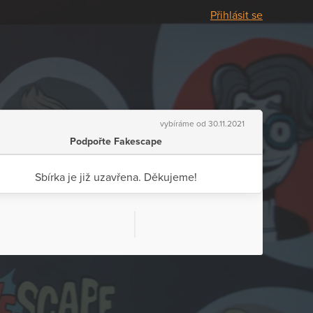
Přihlásit se
vybíráme od 30.11.2021
Podpořte Fakescape
Sbírka je již uzavřena. Děkujeme!