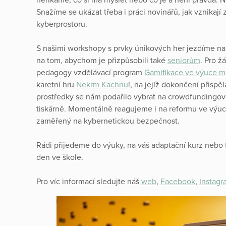
Snažíme se ukázat třeba i práci novinářů, jak vznikaj
kyberprostoru.
S našimi workshopy s prvky únikových her jezdíme n
na tom, abychom je přizpůsobili také
seniorům
. Pro ž
pedagogy vzdělávací program
Gamifikace ve výuce m
karetní hru
Nekrm Kachnu
!, na jejíž dokončení přispě
prostředky se nám podařilo vybrat na crowdfundingové
tiskárně. Momentálně reagujeme i na reformu ve výuc
zaměřený na kybernetickou bezpečnost.
Rádi přijedeme do výuky, na váš adaptační kurz nebo 
den ve škole.
Pro víc informací sledujte náš
web
,
Facebook
,
Instagr