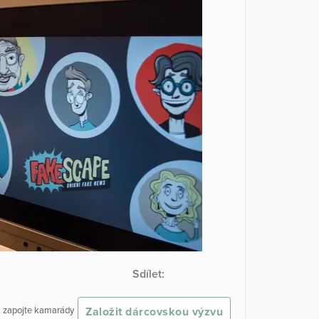
Sdílet:
Založit dárcovskou výzvu
 a zapojte kamarády