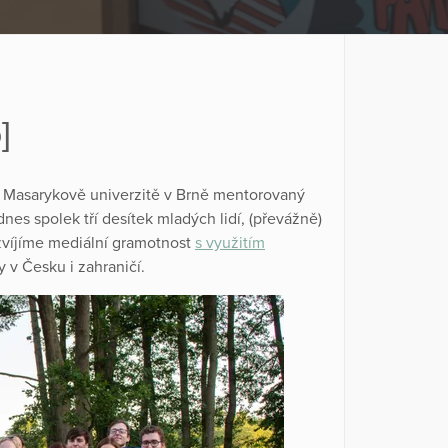
]
na Masarykově univerzitě v Brně mentorovaný
es spolek tří desítek mladých lidí, (převážně)
zvíjíme mediální gramotnost
s využitím
 v Česku i zahraničí.