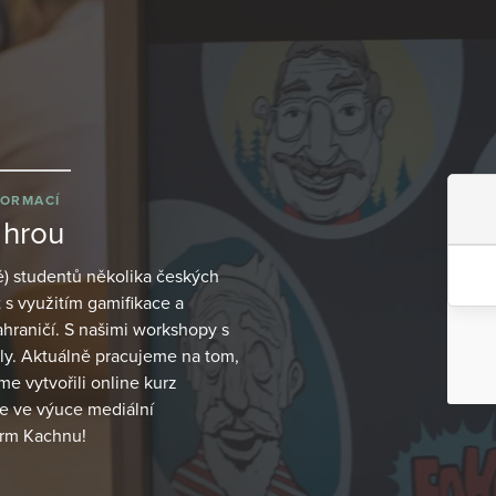
FORMACÍ
 hrou
ně) studentů několika českých
 s využitím gamifikace a
hraničí. S našimi workshopy s
oly. Aktuálně pracujeme na tom,
e vytvořili online kurz
e ve výuce mediální
ekrm Kachnu!