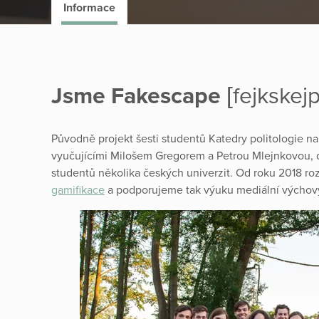
Informace
Jsme Fakescape
[fejkskejp
Původně projekt šesti studentů Katedry politologie 
vyučujícími Milošem Gregorem a Petrou Mlejnkovou, dn
studentů několika českých univerzit. Od roku 2018 ro
gamifikace
a podporujeme tak výuku mediální výchovy