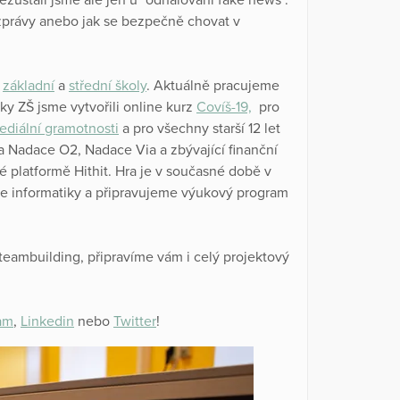
í zprávy anebo jak se bezpečně chovat v
a
základní
a
střední školy
. Aktuálně pracujeme
áky ZŠ jsme vytvořili online kurz
Covíš-19,
pro
ediální gramotnosti
a pro všechny starší 12 let
la Nadace O2, Nadace Via a zbývající finanční
 platformě Hithit. Hra je v současné době v
e informatiky a připravujeme výukový program
teambuilding, připravíme vám i celý projektový
am
,
Linkedin
nebo
Twitter
!