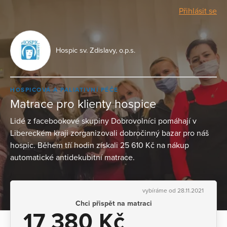
Přihlásit se
Hospic sv. Zdislavy, o.p.s.
HOSPICOVÁ A PALIATIVNÍ PÉČE
Matrace pro klienty hospice
Lidé z facebookové skupiny Dobrovolníci pomáhají v
Libereckém kraji zorganizovali dobročinný bazar pro náš
hospic. Během tří hodin získali 25 610 Kč na nákup
automatické antidekubitní matrace.
vybíráme od 28.11.2021
Chci přispět na matraci
17 380 Kč