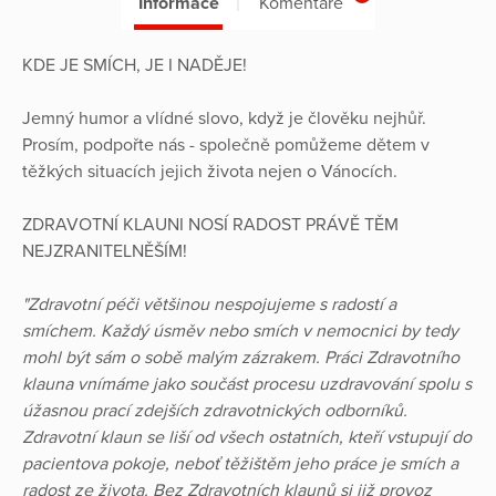
Informace
Komentáře
KDE JE SMÍCH, JE I NADĚJE!
Jemný humor a vlídné slovo, když je člověku nejhůř.
Prosím, podpořte nás - společně pomůžeme dětem v
těžkých situacích jejich života nejen o Vánocích.
ZDRAVOTNÍ KLAUNI NOSÍ RADOST PRÁVĚ TĚM
NEJZRANITELNĚŠÍM!
"Zdravotní péči většinou nespojujeme s radostí a
smíchem. Každý úsměv nebo smích v nemocnici by tedy
mohl být sám o sobě malým zázrakem. Práci Zdravotního
klauna vnímáme jako součást procesu uzdravování spolu s
úžasnou prací zdejších zdravotnických odborníků.
Zdravotní klaun se liší od všech ostatních, kteří vstupují do
pacientova pokoje, neboť těžištěm jeho práce je smích a
radost ze života. Bez Zdravotních klaunů si již provoz