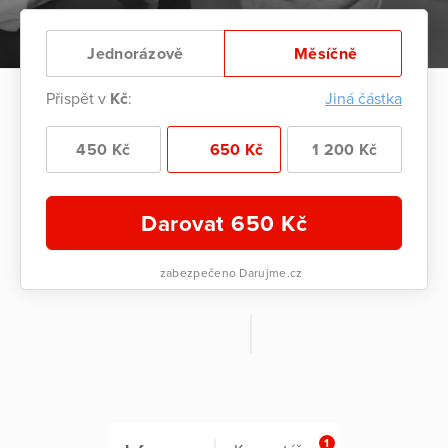
Jednorázově
Měsíčně
Přispět v
Kč
:
Jiná částka
450 Kč
650 Kč
1 200 Kč
Darovat
650
Kč
zabezpečeno Darujme.cz
1