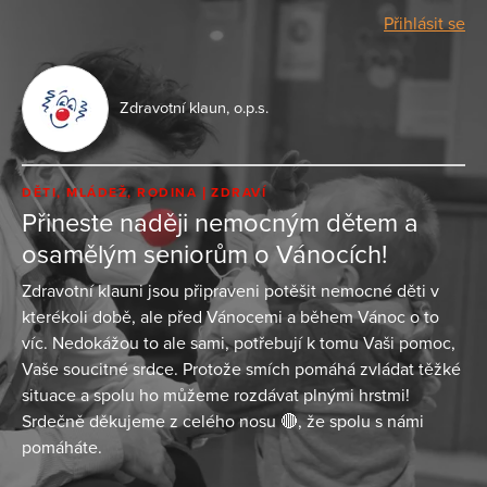
Přihlásit se
Zdravotní klaun, o.p.s.
DĚTI, MLÁDEŽ, RODINA
ZDRAVÍ
Přineste naději nemocným dětem a
osamělým seniorům o Vánocích!
Zdravotní klauni jsou připraveni potěšit nemocné děti v
kterékoli době, ale před Vánocemi a během Vánoc o to
víc. Nedokážou to ale sami, potřebují k tomu Vaši pomoc,
Vaše soucitné srdce. Protože smích pomáhá zvládat těžké
situace a spolu ho můžeme rozdávat plnými hrstmi!
Srdečně děkujeme z celého nosu 🔴, že spolu s námi
pomáháte.